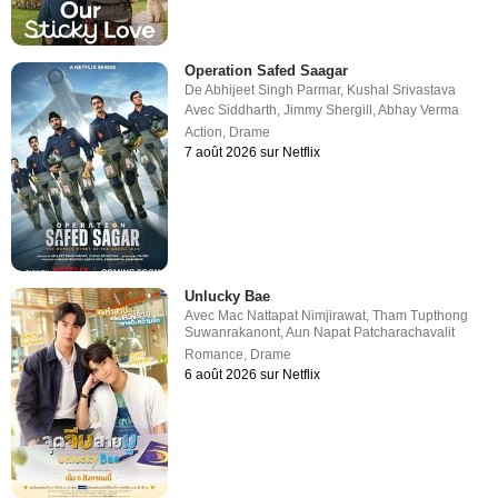
Operation Safed Saagar
De
Abhijeet Singh Parmar
,
Kushal Srivastava
Avec
Siddharth
,
Jimmy Shergill
,
Abhay Verma
Action
,
Drame
7 août 2026 sur Netflix
Unlucky Bae
Avec
Mac Nattapat Nimjirawat
,
Tham Tupthong
Suwanrakanont
,
Aun Napat Patcharachavalit
Romance
,
Drame
6 août 2026 sur Netflix