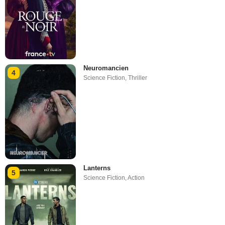
Neuromancien
4
Science Fiction
,
Thriller
Lanterns
5
Science Fiction
,
Action