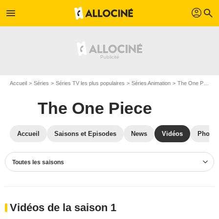
profil
menu
search
Accueil
Séries
Séries TV les plus populaires
Séries Animation
The One Piece
The One Piece
Accueil
Saisons et Episodes
News
Vidéos
Photos
Toutes les saisons
Vidéos de la saison 1