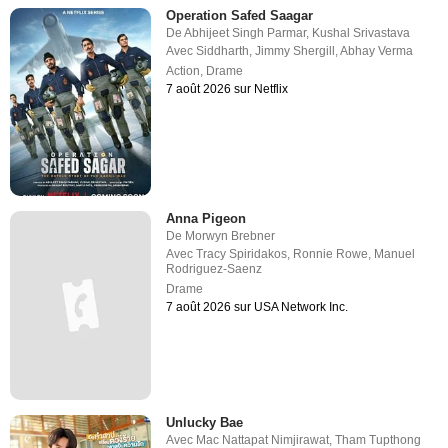
Operation Safed Saagar
De
Abhijeet Singh Parmar
,
Kushal Srivastava
Avec
Siddharth
,
Jimmy Shergill
,
Abhay Verma
Action
,
Drame
7 août 2026 sur Netflix
Anna Pigeon
De
Morwyn Brebner
Avec
Tracy Spiridakos
,
Ronnie Rowe
,
Manuel
Rodriguez-Saenz
Drame
7 août 2026 sur USA Network Inc.
Unlucky Bae
Avec
Mac Nattapat Nimjirawat
,
Tham Tupthong