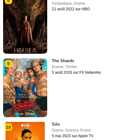
8
Fantastique
,
Drame
21 août 2022 sur HBO
The Shards
9
Drame
,
Thriller
5 août 2026 sur FX Networks
Silo
10
Drame
,
Science Fiction
5 mai 2023 sur Apple TV