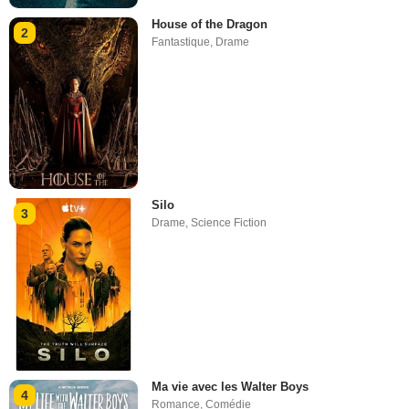
House of the Dragon
2
Fantastique
,
Drame
Silo
3
Drame
,
Science Fiction
Ma vie avec les Walter Boys
4
Romance
,
Comédie