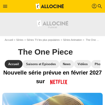
profil
menu
search
Accueil
Séries
Séries TV les plus populaires
Séries Animation
The One Piece
The One Piece
Accueil
Saisons et Episodes
News
Vidéos
Photos
Nouvelle série prévue en février 2027
sur