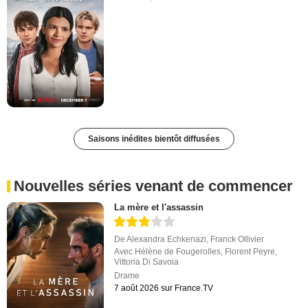
Saisons inédites bientôt diffusées
Nouvelles séries venant de commencer
La mère et l'assassin
De
Alexandra Echkenazi
,
Franck Ollivier
Avec
Hélène de Fougerolles
,
Florent Peyre
,
Vittoria Di Savoia
Drame
7 août 2026 sur France.TV