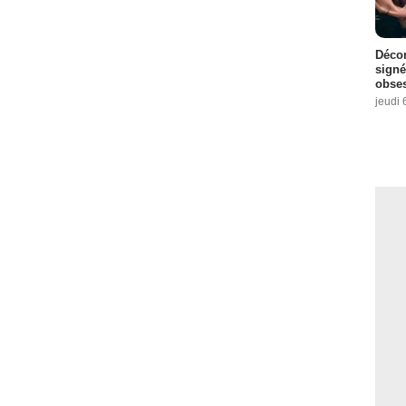
Décon
signé
obse
jeudi 