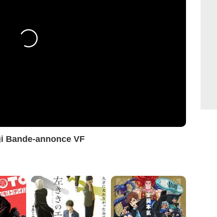
agi Bande-annonce VF