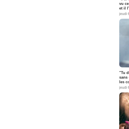
vu ce
et il 
jeudi 
"Tu d
sans 
les c
jeudi 