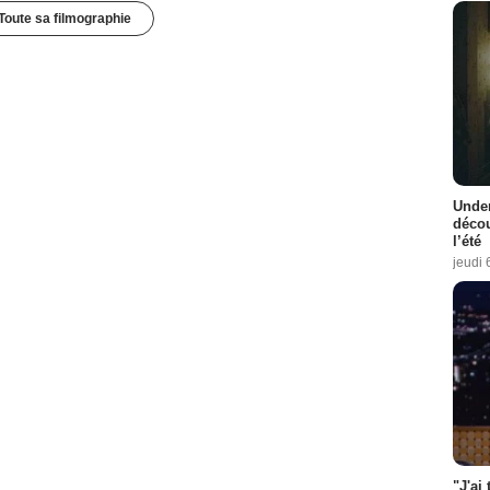
Toute sa filmographie
Under
décou
l’été
jeudi 
"J'ai