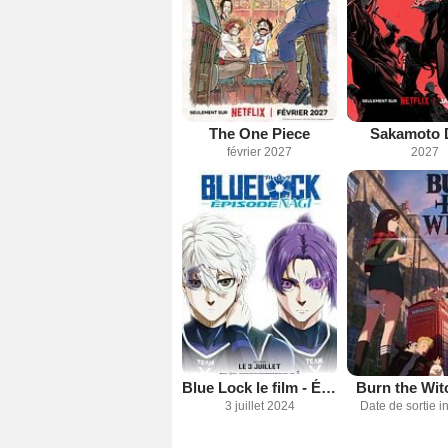
The One Piece
Sakamoto 
février 2027
2027
Blue Lock le film - Épisode Nagi -
Burn the Wit
3 juillet 2024
Date de sortie 