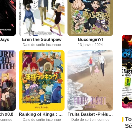
Days
Eren the Southpaw
Bucchigiri?!
Date de sortie inconnue
13 janvier 2024
ch #0.8
Ranking of Kings : Le Trésor du Courage
Fruits Basket -Prélude-
To
inconnue
Date de sortie inconnue
Date de sortie inconnue
Sé