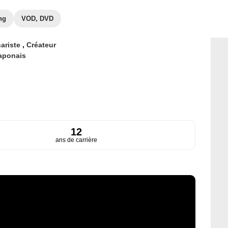
ng
VOD, DVD
ariste
,
Créateur
aponais
12
ans de carrière