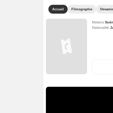
Accueil
Filmographie
Streami
Métiers
Scén
Nationalité
J