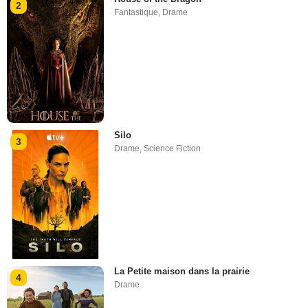
2
Fantastique
,
Drame
Silo
3
Drame
,
Science Fiction
La Petite maison dans la prairie
4
Drame