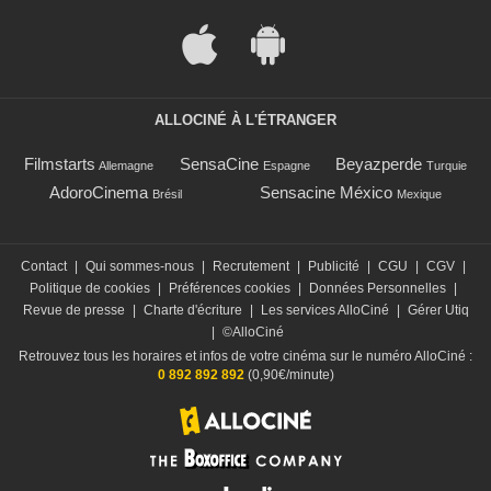
ALLOCINÉ À L'ÉTRANGER
Filmstarts
SensaCine
Beyazperde
Allemagne
Espagne
Turquie
AdoroCinema
Sensacine México
Brésil
Mexique
Contact
|
Qui sommes-nous
|
Recrutement
|
Publicité
|
CGU
|
CGV
|
Politique de cookies
|
Préférences cookies
|
Données Personnelles
|
Revue de presse
|
Charte d'écriture
|
Les services AlloCiné
|
Gérer Utiq
|
©AlloCiné
Retrouvez tous les horaires et infos de votre cinéma sur le numéro AlloCiné :
0 892 892 892
(0,90€/minute)