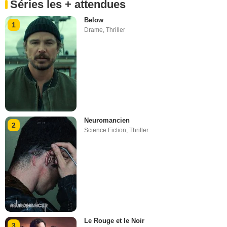
Séries les + attendues
Below
1
Drame
,
Thriller
Neuromancien
2
Science Fiction
,
Thriller
Le Rouge et le Noir
3