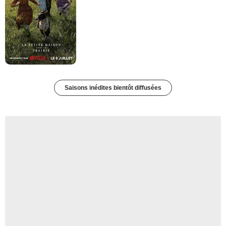
Saisons inédites bientôt diffusées