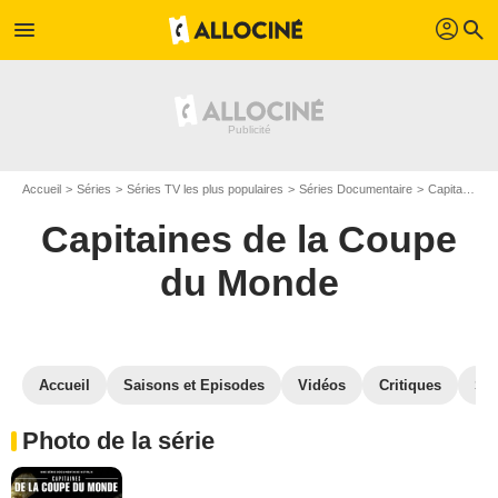
profil
menu
search
Accueil
Séries
Séries TV les plus populaires
Séries Documentaire
Capitaines de la Coupe du Monde
Capitaines de la Coupe
du Monde
Accueil
Saisons et Episodes
Vidéos
Critiques
St
Photo de la série