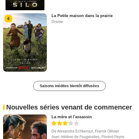
La Petite maison dans la prairie
4
Drame
Saisons inédites bientôt diffusées
Nouvelles séries venant de commencer
La mère et l'assassin
De
Alexandra Echkenazi
,
Franck Ollivier
Avec
Hélène de Fougerolles
,
Florent Peyre
,