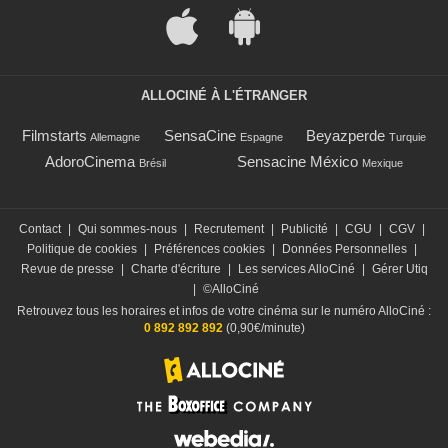
ALLOCINÉ À L'ÉTRANGER
Filmstarts
SensaCine
Beyazperde
Allemagne
Espagne
Turquie
AdoroCinema
Sensacine México
Brésil
Mexique
Contact
|
Qui sommes-nous
|
Recrutement
|
Publicité
|
CGU
|
CGV
|
Politique de cookies
|
Préférences cookies
|
Données Personnelles
|
Revue de presse
|
Charte d'écriture
|
Les services AlloCiné
|
Gérer Utiq
|
©AlloCiné
Retrouvez tous les horaires et infos de votre cinéma sur le numéro AlloCiné :
0 892 892 892
(0,90€/minute)