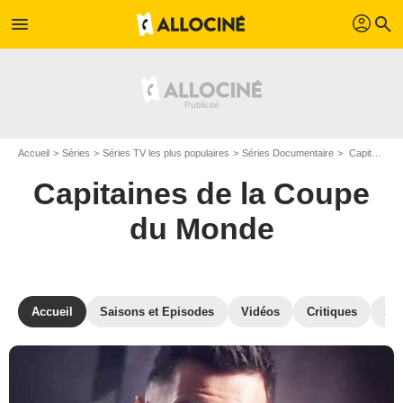
profil
menu
search
Accueil
Séries
Séries TV les plus populaires
Séries Documentaire
Capitaines de la Coupe du Monde
Capitaines de la Coupe
du Monde
Accueil
Saisons et Episodes
Vidéos
Critiques
St