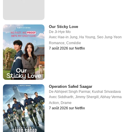
Our Sticky Love
De
Ji-Hye Mo
Avec
Hae-in Jung
,
Ha Young
,
Seo Jung-Yeon
Romance
,
Comédie
7 août 2026 sur Netflix
Operation Safed Saagar
De
Abhijeet Singh Parmar
,
Kushal Srivastava
Avec
Siddharth
,
Jimmy Shergill
,
Abhay Verma
Action
,
Drame
7 août 2026 sur Netflix