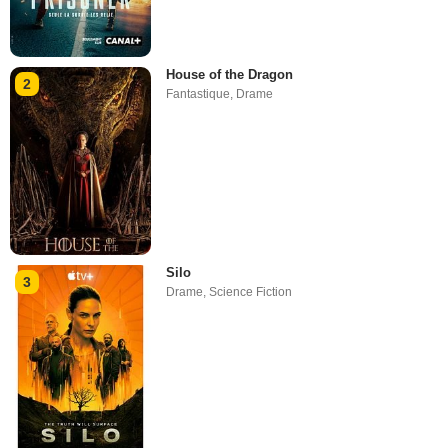
House of the Dragon
2
Fantastique
,
Drame
Silo
3
Drame
,
Science Fiction