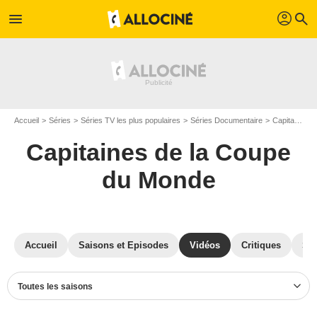
profil
menu
search
Accueil
Séries
Séries TV les plus populaires
Séries Documentaire
Capitaines de la Coupe du Monde
Capitaines de la Coupe
du Monde
Accueil
Saisons et Episodes
Vidéos
Critiques
St
Toutes les saisons