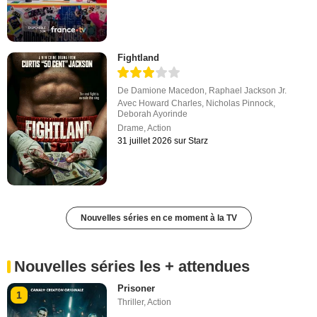
Fightland
De
Damione Macedon
,
Raphael Jackson Jr.
Avec
Howard Charles
,
Nicholas Pinnock
,
Deborah Ayorinde
Drame
,
Action
31 juillet 2026 sur Starz
Nouvelles séries en ce moment à la TV
Nouvelles séries les + attendues
Prisoner
1
Thriller
,
Action