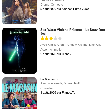
Drame
,
Comédie
5 août 2026 sur Amazon Prime Video
Star Wars: Visions Présente - Le Neuvième
Jedi
Avec
Kimiko Glenn
,
Andrew Kishino
,
Masi Oka
Action
,
Animation
5 août 2026 sur Disney+
Le Magasin
Avec
Zoé Pinelli
,
Siméon Ruff
Comédie
3 août 2026 sur France.TV