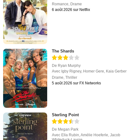
Romance
,
Drame
6 août 2026 sur Netflix
The Shards
De
Ryan Murphy
Avec
Igby Rigney
,
Homer Gere
,
Kaia Gerber
Drame
,
Thriller
5 août 2026 sur FX Networks
Sterling Point
De
Megan Park
Avec
Ella Rubin
,
Amélie Hoeferle
,
Jacob
Whiteduck-Lavoie