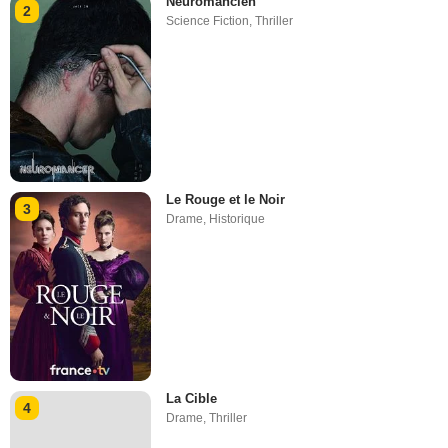
Neuromancien
2
Science Fiction
,
Thriller
Le Rouge et le Noir
3
Drame
,
Historique
La Cible
4
Drame
,
Thriller