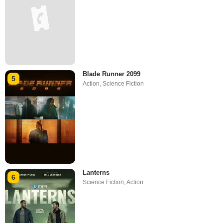
Blade Runner 2099
5
Action
,
Science Fiction
Lanterns
6
Science Fiction
,
Action