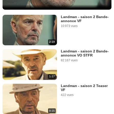
Landman - saison 2 Bande-
annonce VF
10 973 vues
2:19
Landman - saison 2 Bande-
annonce VO STFR
82 167 vues
1:17
Landman - saison 2 Teaser
VF
422 vues
0:15