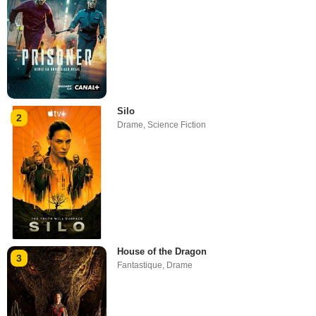
Silo
2
Drame
,
Science Fiction
House of the Dragon
3
Fantastique
,
Drame