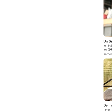
Un Si
arrêt
au 14
samed
Demai
refer