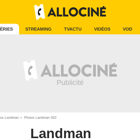
ÉRIES
STREAMING
TVACTU
VIDÉOS
VOD
tos Landman
Photos Landman S02
Landman