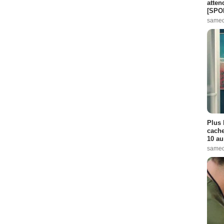
atten
[SPO
samed
Plus 
cache
10 au
samed