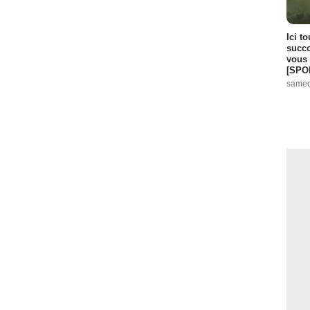
Ici t
succo
vous 
[SPO
samed