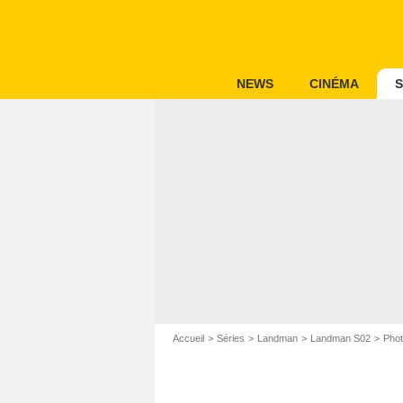
NEWS
CINÉMA
S
Accueil
Séries
Landman
Landman S02
Pho