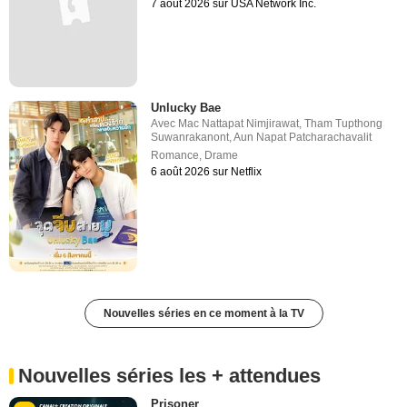
7 août 2026 sur USA Network Inc.
Unlucky Bae
Avec
Mac Nattapat Nimjirawat
,
Tham Tupthong
Suwanrakanont
,
Aun Napat Patcharachavalit
Romance
,
Drame
6 août 2026 sur Netflix
Nouvelles séries en ce moment à la TV
Nouvelles séries les + attendues
Prisoner