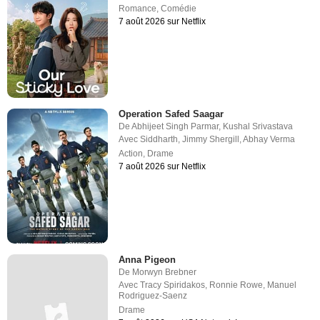
Romance
,
Comédie
7 août 2026 sur Netflix
Operation Safed Saagar
De
Abhijeet Singh Parmar
,
Kushal Srivastava
Avec
Siddharth
,
Jimmy Shergill
,
Abhay Verma
Action
,
Drame
7 août 2026 sur Netflix
Anna Pigeon
De
Morwyn Brebner
Avec
Tracy Spiridakos
,
Ronnie Rowe
,
Manuel
Rodriguez-Saenz
Drame