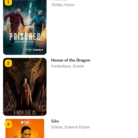
1
Thriller
,
Action
House of the Dragon
2
Fantastique
,
Drame
Silo
3
Drame
,
Science Fiction