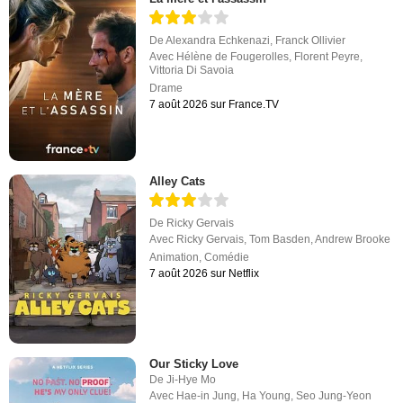
De
Alexandra Echkenazi
,
Franck Ollivier
Avec
Hélène de Fougerolles
,
Florent Peyre
,
Vittoria Di Savoia
Drame
7 août 2026 sur France.TV
Alley Cats
De
Ricky Gervais
Avec
Ricky Gervais
,
Tom Basden
,
Andrew Brooke
Animation
,
Comédie
7 août 2026 sur Netflix
Our Sticky Love
De
Ji-Hye Mo
Avec
Hae-in Jung
,
Ha Young
,
Seo Jung-Yeon