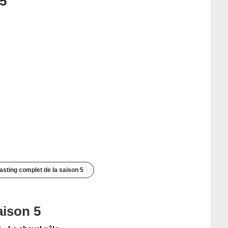
 5
casting complet de la saison 5
aison 5