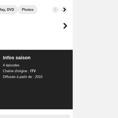
Ray, DVD
Photos
Infos saison
4 épisodes
Chaîne d'origine :
ITV
Diffusée à partir de : 2010