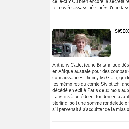
celle-ci ? Ou bien encore la secrétai
retrouvée assassinée, près d'une tass
S05E03
Anthony Cade, jeune Britannique désar
en Afrique australe pour des compatrio
connaissances, Jimmy McGrath, qui lui
les mémoires du comte Stylptitch, an
décédé en exil à Paris deux mois aup
transmis à un éditeur londonien avan
sterling, soit une somme rondelette en
s'il parvenait à s'acquitter de la missio