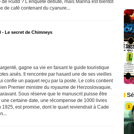
re de Rudd ? L'enquête débute, mais Marina est bientôt
e de café contenant du cyanure...
 - Le secret de Chimneys
genté, gagne sa vie en faisant le guide touristique
tes aisés. Il rencontre par hasard une de ses vieilles
 confie un paquet reçu par la poste. Le colis contient
cien Premier ministre du royaume de Herzoslovaquie,
aravant. Sous réserve que le manuscrit puisse être
Sé
t une certaine date, une récompense de 1000 livres
1
 1925, est promise, dont le quart reviendrait à Cade
n...