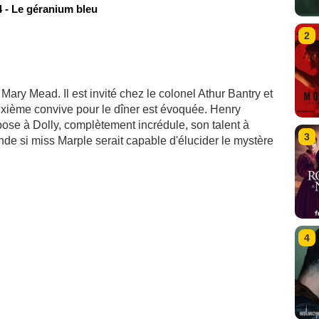
 - Le géranium bleu
2
 Mary Mead. Il est invité chez le colonel Athur Bantry et
ixième convive pour le dîner est évoquée. Henry
ose à Dolly, complètement incrédule, son talent à
3
de si miss Marple serait capable d'élucider le mystère
4