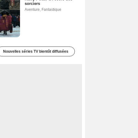
sorciers
Aventure
,
Fantastique
Nouvelles séries TV bientôt diffusées