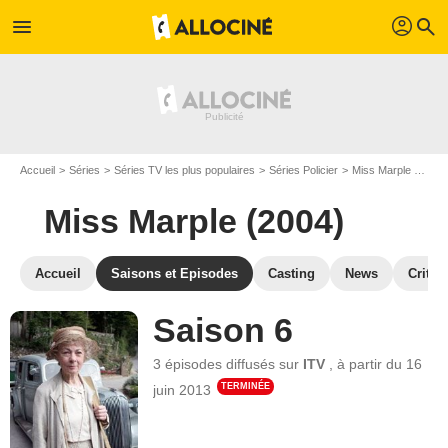
profil
menu
search
Accueil
Séries
Séries TV les plus populaires
Séries Policier
Miss Marple (2004)
Miss Marple (2004)
Accueil
Saisons et Episodes
Casting
News
Critiq
Saison 6
3 épisodes
diffusés sur
ITV
,
à partir du
16
TERMINÉE
juin 2013