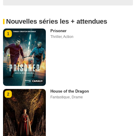
Nouvelles séries les + attendues
Prisoner
1
Thriller
,
Action
House of the Dragon
2
Fantastique
,
Drame