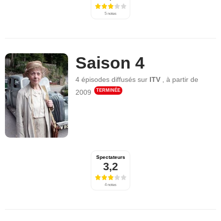
5 notes
Saison 4
4 épisodes
diffusés sur
ITV
,
à partir de
TERMINÉE
2009
Spectateurs
3,2
4 notes