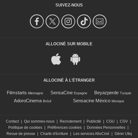
SUIVEZ-NOUS
ALLOCINÉ SUR MOBILE
ALLOCINÉ À L'ÉTRANGER
Filmstarts
SensaCine
Beyazperde
Allemagne
Espagne
Turquie
AdoroCinema
Sensacine México
Brésil
Mexique
Contact
|
Qui sommes-nous
|
Recrutement
|
Publicité
|
CGU
|
CGV
|
Politique de cookies
|
Préférences cookies
|
Données Personnelles
|
Revue de presse
|
Charte d'écriture
|
Les services AlloCiné
|
Gérer Utiq