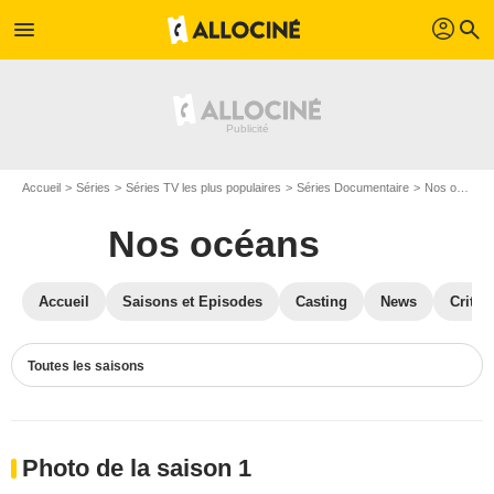
profil
menu
search
Accueil
Séries
Séries TV les plus populaires
Séries Documentaire
Nos océans
Nos océans
Accueil
Saisons et Episodes
Casting
News
Critiq
Toutes les saisons
Photo de la saison 1