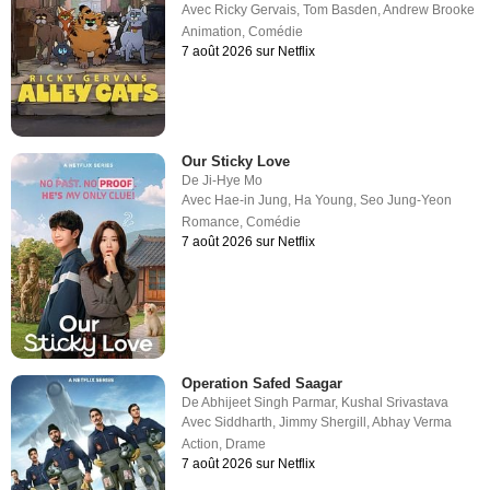
Avec
Ricky Gervais
,
Tom Basden
,
Andrew Brooke
Animation
,
Comédie
7 août 2026 sur Netflix
Our Sticky Love
De
Ji-Hye Mo
Avec
Hae-in Jung
,
Ha Young
,
Seo Jung-Yeon
Romance
,
Comédie
7 août 2026 sur Netflix
Operation Safed Saagar
De
Abhijeet Singh Parmar
,
Kushal Srivastava
Avec
Siddharth
,
Jimmy Shergill
,
Abhay Verma
Action
,
Drame
7 août 2026 sur Netflix