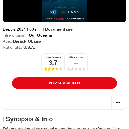
Depuis 2024
|
60 min
|
Documentaire
Titre original :
Our Oceans
Avec
Barack Obama
Nationalité
U.S.A.
Spectateurs
Mes amis
3,7
--
VOIR SUR NETFLIX
Synopsis & Info
Découvrez les histoires qui se cachent sous la surface de l'eau