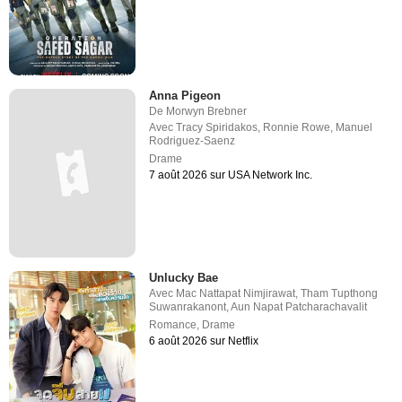
Anna Pigeon
De
Morwyn Brebner
Avec
Tracy Spiridakos
,
Ronnie Rowe
,
Manuel
Rodriguez-Saenz
Drame
7 août 2026 sur USA Network Inc.
Unlucky Bae
Avec
Mac Nattapat Nimjirawat
,
Tham Tupthong
Suwanrakanont
,
Aun Napat Patcharachavalit
Romance
,
Drame
6 août 2026 sur Netflix