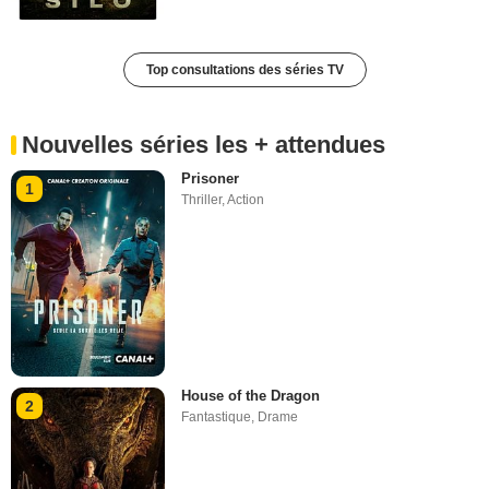
Top consultations des séries TV
Nouvelles séries les + attendues
Prisoner
1
Thriller
,
Action
House of the Dragon
2
Fantastique
,
Drame