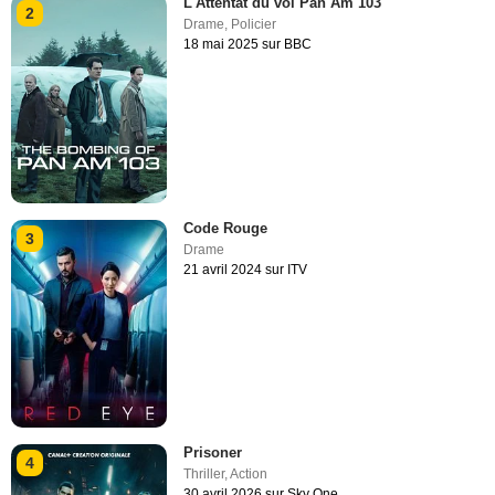
L'Attentat du vol Pan Am 103
2
Drame
,
Policier
18 mai 2025 sur BBC
Code Rouge
3
Drame
21 avril 2024 sur ITV
Prisoner
4
Thriller
,
Action
30 avril 2026 sur Sky One