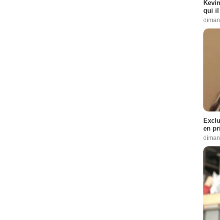
Kevin
qui i
diman
Exclu
en pr
diman