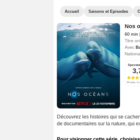
Accueil
Saisons et Episodes
C
Nos 
60 min
Titre ori
Avec
B
National
Spectat
3,
29 notes, 4 c
Découvrez les histoires qui se cachen
de documentaires sur la nature, qui e
Pour visionner cette série, choisiss