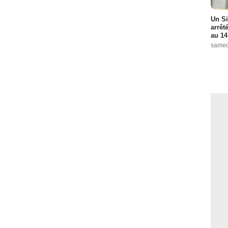
Un Si
arrêt
au 14
samed