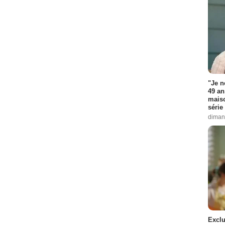
"Je n
49 an
maiso
série 
diman
Exclu