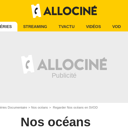
ÉRIES
STREAMING
TVACTU
VIDÉOS
VOD
éries Documentaire
Nos océans
Regarder Nos océans en SVOD
Nos océans