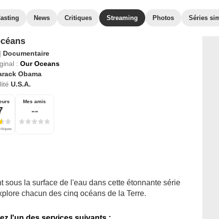
asting
News
Critiques
Streaming
Photos
Séries sim
océans
|
Documentaire
ginal :
Our Oceans
arack Obama
ité
U.S.A.
eurs
Mes amis
7
--
ritiques
t sous la surface de l'eau dans cette étonnante série
xplore chacun des cinq océans de la Terre.
ez l'un des services suivants :