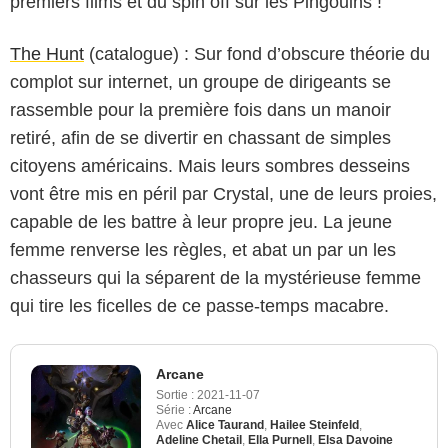
premiers films et du spin off sur les Pingouins !
The Hunt
(catalogue) : Sur fond d’obscure théorie du
complot sur internet, un groupe de dirigeants se
rassemble pour la première fois dans un manoir
retiré, afin de se divertir en chassant de simples
citoyens américains. Mais leurs sombres desseins
vont être mis en péril par Crystal, une de leurs proies,
capable de les battre à leur propre jeu. La jeune
femme renverse les règles, et abat un par un les
chasseurs qui la séparent de la mystérieuse femme
qui tire les ficelles de ce passe-temps macabre.
Arcane
Sortie :
2021-11-07
Série :
Arcane
Avec
Alice Taurand
,
Hailee Steinfeld
,
Adeline Chetail
,
Ella Purnell
,
Elsa Davoine