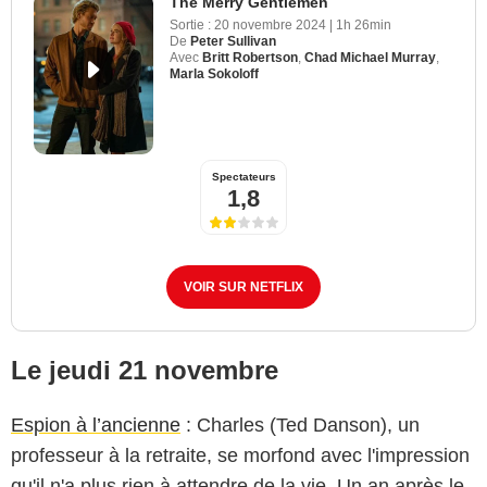
The Merry Gentlemen
Sortie :
20 novembre 2024
|
1h 26min
De
Peter Sullivan
Avec
Britt Robertson
,
Chad Michael Murray
,
Marla Sokoloff
Spectateurs
1,8
VOIR SUR NETFLIX
Le jeudi 21 novembre
Espion à l’ancienne
: Charles (Ted Danson), un
professeur à la retraite, se morfond avec l'impression
qu'il n'a plus rien à attendre de la vie. Un an après le