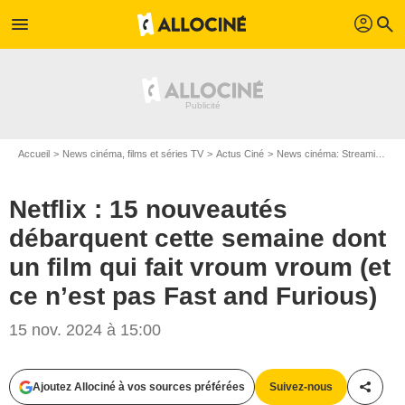
profil
menu
search
Accueil
News cinéma, films et séries TV
Actus Ciné
News cinéma: Streaming
N
Netflix : 15 nouveautés
débarquent cette semaine dont
un film qui fait vroum vroum (et
ce n’est pas Fast and Furious)
15 nov. 2024 à 15:00
Ajoutez Allociné à vos sources préférées
Suivez-nous
Partag