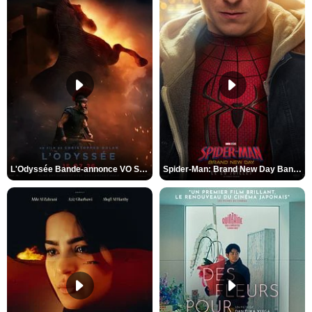
L'Odyssée Bande-annonce VO STFR
Spider-Man: Brand New Day Bande-annonce VO STFR