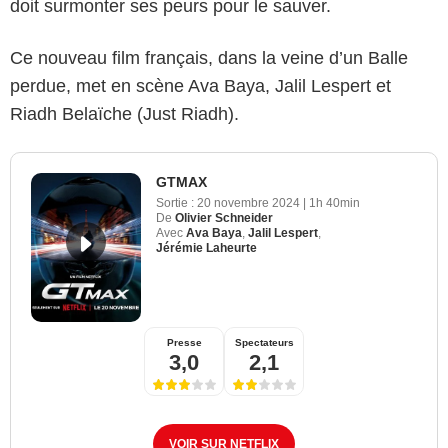
doit surmonter ses peurs pour le sauver.
Ce nouveau film français, dans la veine d’un Balle
perdue, met en scène Ava Baya, Jalil Lespert et
Riadh Belaïche (Just Riadh).
GTMAX
Sortie :
20 novembre 2024
|
1h 40min
De
Olivier Schneider
Avec
Ava Baya
,
Jalil Lespert
,
Jérémie Laheurte
Presse
Spectateurs
3,0
2,1
VOIR SUR NETFLIX