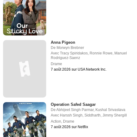
Anna Pigeon
De
Morwyn Brebner
Avec
Tracy Spiridakos
,
Ronnie Rowe
,
Manuel
Rodriguez-Saenz
Drame
7 août 2026 sur USA Network Inc.
Operation Safed Saagar
De
Abhijeet Singh Parmar
,
Kushal Srivastava
Avec
Harssh Singh
,
Siddharth
,
Jimmy Shergill
Action
,
Drame
7 août 2026 sur Netflix