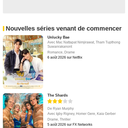
Nouvelles séries venant de commencer
Unlucky Bae
Avec
Mac Nattapat Nimjirawat
,
Tham Tupthong
Suwanrakanont
Romance
,
Drame
6 août 2026 sur Netflix
The Shards
De
Ryan Murphy
Avec
Igby Rigney
,
Homer Gere
,
Kaia Gerber
Drame
,
Thriller
5 août 2026 sur FX Networks