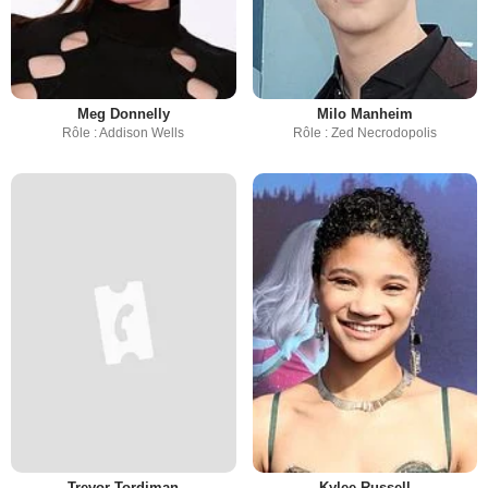
Meg Donnelly
Milo Manheim
Rôle : Addison Wells
Rôle : Zed Necrodopolis
Trevor Tordjman
Kylee Russell