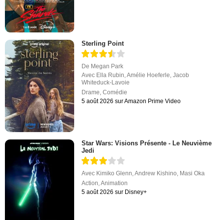
Sterling Point
De
Megan Park
Avec
Ella Rubin
,
Amélie Hoeferle
,
Jacob
Whiteduck-Lavoie
Drame
,
Comédie
5 août 2026 sur Amazon Prime Video
Star Wars: Visions Présente - Le Neuvième
Jedi
Avec
Kimiko Glenn
,
Andrew Kishino
,
Masi Oka
Action
,
Animation
5 août 2026 sur Disney+