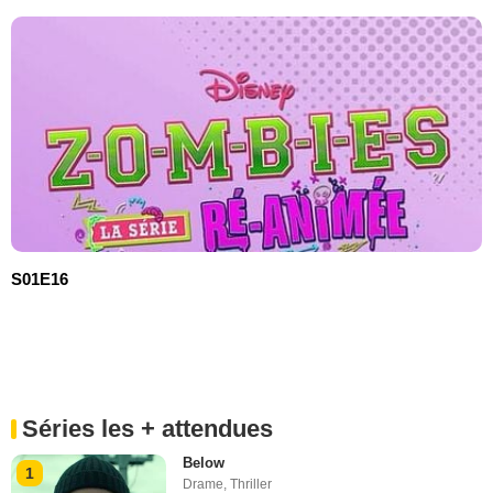
S01E16
Séries les + attendues
Below
1
Drame
,
Thriller