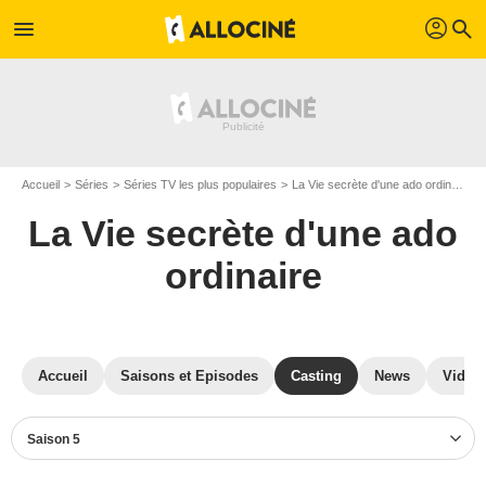
profil
menu
search
Accueil
Séries
Séries TV les plus populaires
La Vie secrète d'une ado ordinaire
La Vie secrète d'une ado
ordinaire
Accueil
Saisons et Episodes
Casting
News
Vidéo
Saison 5