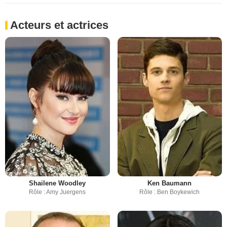
Acteurs et actrices
Shailene Woodley
Ken Baumann
Rôle : Amy Juergens
Rôle : Ben Boykewich