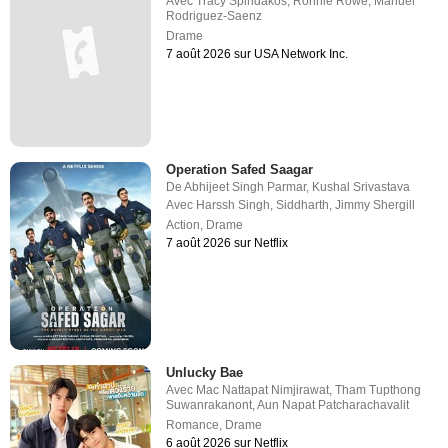
Avec
Tracy Spiridakos
,
Ronnie Rowe
,
Manuel
Rodriguez-Saenz
Drame
7 août 2026 sur USA Network Inc.
Operation Safed Saagar
De
Abhijeet Singh Parmar
,
Kushal Srivastava
Avec
Harssh Singh
,
Siddharth
,
Jimmy Shergill
Action
,
Drame
7 août 2026 sur Netflix
Unlucky Bae
Avec
Mac Nattapat Nimjirawat
,
Tham Tupthong
Suwanrakanont
,
Aun Napat Patcharachavalit
Romance
,
Drame
6 août 2026 sur Netflix