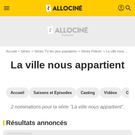
profil
menu
search
Accueil
Séries
Séries TV les plus populaires
Séries Policier
La ville nous appartient
La ville nous appartient
Accueil
Saisons et Episodes
Casting
Vidéos
Crit
2 nominations pour la série "La ville nous appartient".
Résultats annoncés