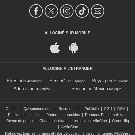
ALLOCINÉ SUR MOBILE
ALLOCINÉ À L'ÉTRANGER
Filmstarts
SensaCine
Beyazperde
Allemagne
Espagne
Turquie
AdoroCinema
Sensacine México
Brésil
Mexique
Contact
|
Qui sommes-nous
|
Recrutement
|
Publicité
|
CGU
|
CGV
|
Politique de cookies
|
Préférences cookies
|
Données Personnelles
|
Revue de presse
|
Charte d'écriture
|
Les services AlloCiné
|
Gérer Utiq
|
©AlloCiné
Retrouvez tous les horaires et infos de votre cinéma sur le numéro AlloCiné :