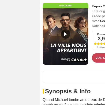
EN COURS
Depuis 
Titre orig
Créée p
Avec
Se
Nationali
Press
3,9
8 critique
VOIR 
Synopsis & Info
Quand Michael tombe amoureux de Dian
avenir au-delà de ses activités crimin