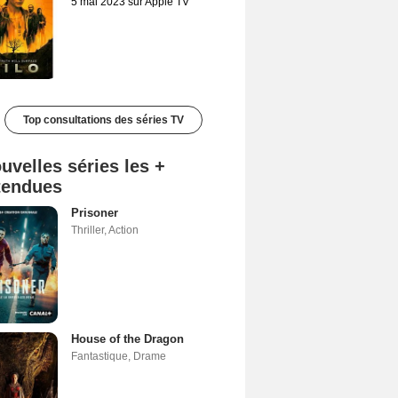
5 mai 2023 sur Apple TV
Top consultations des séries TV
uvelles séries les +
tendues
Prisoner
Thriller
,
Action
House of the Dragon
Fantastique
,
Drame