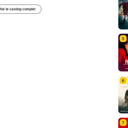
Voir le casting complet
5
6
7