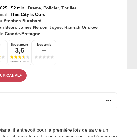
2025
|
52 min
|
Drame
,
Policier
,
Thriller
inal :
This City Is Ours
ar
Stephen Butchard
an Bean
,
James Nelson-Joyce
,
Hannah Onslow
té
Grande-Bretagne
e
Spectateurs
Mes amis
3,6
--
s
79 notes, 1 critique
SUR CANAL+
a, il entrevoit pour la première fois de sa vie un
elles : il importe de la cocaïne avec son ami Ronnie en