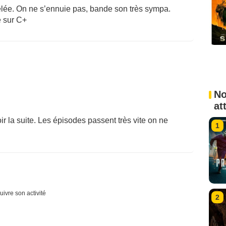
celée. On ne s’ennuie pas, bande son très sympa.
e sur C+
No
at
oir la suite. Les épisodes passent très vite on ne
1
uivre son activité
2