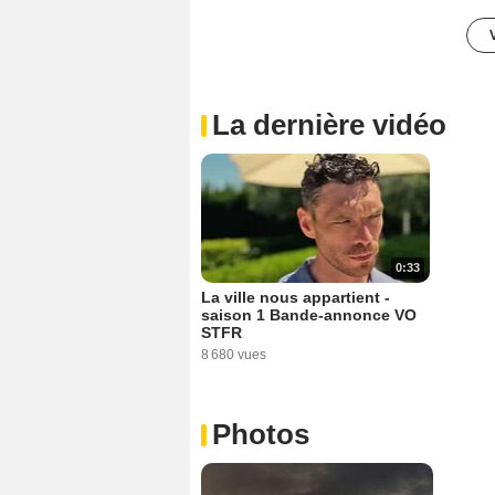
La dernière vidéo
0:33
La ville nous appartient -
saison 1 Bande-annonce VO
STFR
8 680 vues
Photos