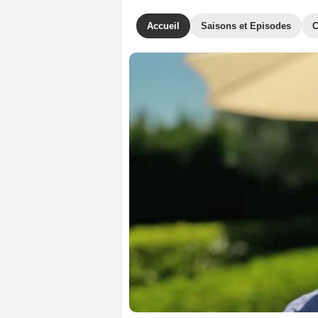
Accueil
Saisons et Episodes
C