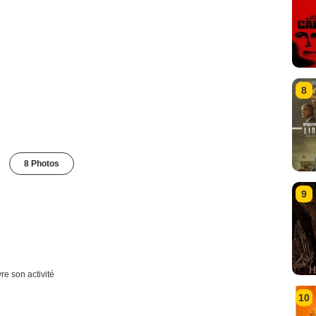
8
8 Photos
9
re son activité
10