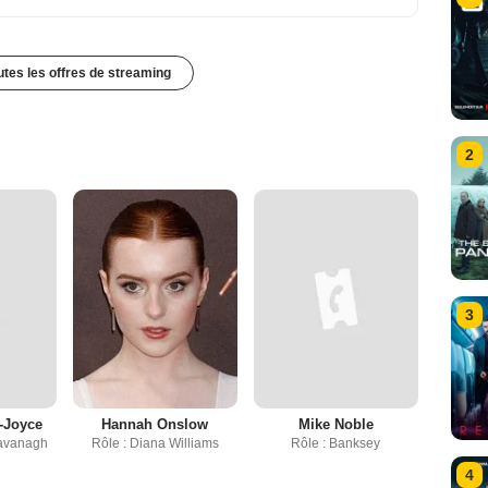
outes les offres de streaming
2
3
-Joyce
Hannah Onslow
Mike Noble
Kavanagh
Rôle : Diana Williams
Rôle : Banksey
4