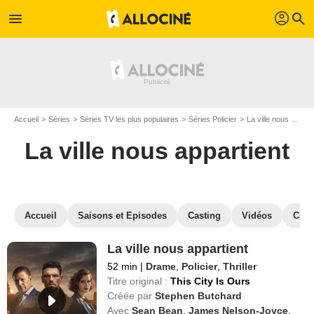
profil
menu
search
Accueil
Séries
Séries TV les plus populaires
Séries Policier
La ville nous appartient
La ville nous appartient
Accueil
Saisons et Episodes
Casting
Vidéos
Crit
La ville nous appartient
52 min
|
Drame
,
Policier
,
Thriller
Titre original :
This City Is Ours
Créée par
Stephen Butchard
Avec
Sean Bean
,
James Nelson-Joyce
,