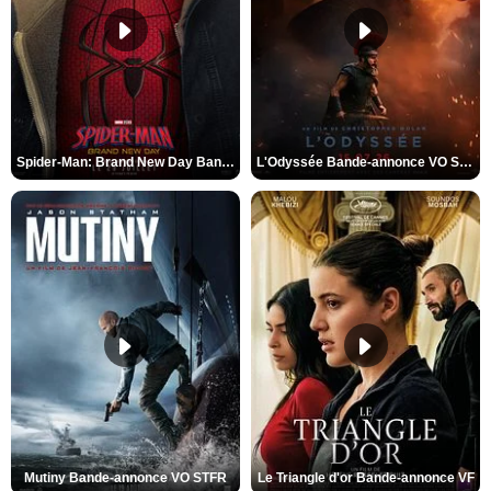
Spider-Man: Brand New Day Bande-annonce VO STFR
L'Odyssée Bande-annonce VO STFR
Mutiny Bande-annonce VO STFR
Le Triangle d'or Bande-annonce VF