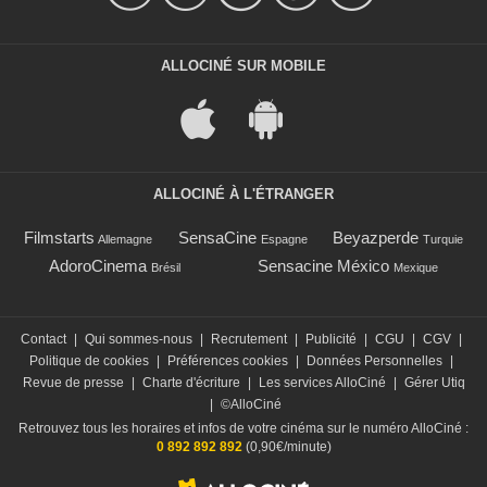
ALLOCINÉ SUR MOBILE
ALLOCINÉ À L'ÉTRANGER
Filmstarts
SensaCine
Beyazperde
Allemagne
Espagne
Turquie
AdoroCinema
Sensacine México
Brésil
Mexique
Contact
|
Qui sommes-nous
|
Recrutement
|
Publicité
|
CGU
|
CGV
|
Politique de cookies
|
Préférences cookies
|
Données Personnelles
|
Revue de presse
|
Charte d'écriture
|
Les services AlloCiné
|
Gérer Utiq
|
©AlloCiné
Retrouvez tous les horaires et infos de votre cinéma sur le numéro AlloCiné :
0 892 892 892
(0,90€/minute)