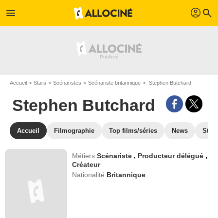
profil
menu
search
Accueil
Stars
Scénaristes
Scénariste britannique
Stephen Butchard
Stephen Butchard
Accueil
Filmographie
Top films/séries
News
Stre
Métiers
Scénariste
,
Producteur délégué
,
Créateur
Nationalité
Britannique