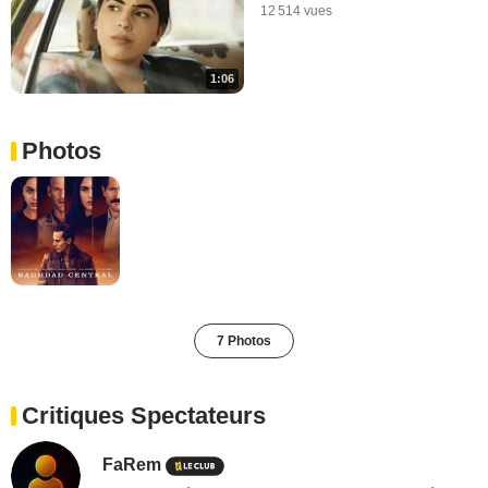
12 514 vues
1:06
Photos
7 Photos
Critiques Spectateurs
FaRem