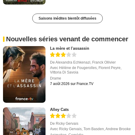
Saisons inédites bientôt diffusées
Nouvelles séries venant de commencer
La mère et l'assassin
De
Alexandra Echkenazi
,
Franck Ollivier
Avec
Hélène de Fougerolles
,
Florent Peyre
,
Vittoria Di Savoia
Drame
7 août 2026 sur France.TV
Alley Cats
De
Ricky Gervais
Avec
Ricky Gervais
,
Tom Basden
,
Andrew Brooke