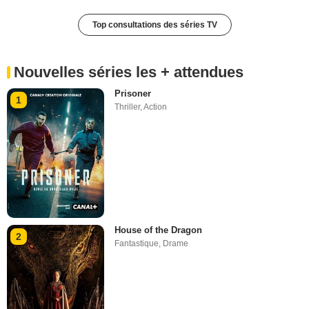
Top consultations des séries TV
Nouvelles séries les + attendues
Prisoner
1
Thriller
,
Action
House of the Dragon
2
Fantastique
,
Drame