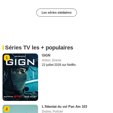
Les séries similaires
Séries TV les + populaires
GIGN
1
Action
,
Drame
22 juillet 2026 sur Netflix
L'Attentat du vol Pan Am 103
2
Drame
,
Policier