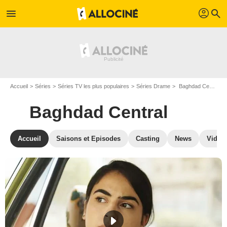
profil
menu
search
Accueil
Séries
Séries TV les plus populaires
Séries Drame
Baghdad Central
Baghdad Central
Accueil
Saisons et Episodes
Casting
News
Vidéo