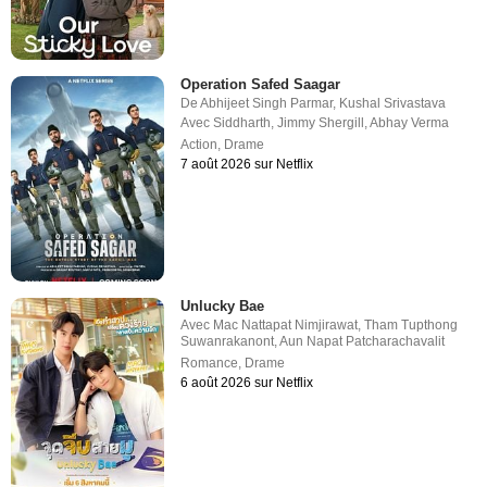
Operation Safed Saagar
De
Abhijeet Singh Parmar
,
Kushal Srivastava
Avec
Siddharth
,
Jimmy Shergill
,
Abhay Verma
Action
,
Drame
7 août 2026 sur Netflix
Unlucky Bae
Avec
Mac Nattapat Nimjirawat
,
Tham Tupthong
Suwanrakanont
,
Aun Napat Patcharachavalit
Romance
,
Drame
6 août 2026 sur Netflix