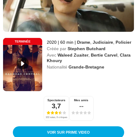
TERMINÉE
2020
|
60 min
|
Drame
,
Judiciaire
,
Policier
Créée par
Stephen Butchard
Avec
Waleed Zuaiter
,
Bertie Carvel
,
Clara
Khoury
Nationalité
Grande-Bretagne
Spectateurs
Mes amis
3,7
--
102 notes, 6 critiques
VOIR SUR PRIME VIDEO