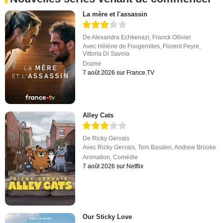
La mère et l'assassin
De
Alexandra Echkenazi
,
Franck Ollivier
Avec
Hélène de Fougerolles
,
Florent Peyre
,
Vittoria Di Savoia
Drame
7 août 2026 sur France.TV
Alley Cats
De
Ricky Gervais
Avec
Ricky Gervais
,
Tom Basden
,
Andrew Brooke
Animation
,
Comédie
7 août 2026 sur Netflix
Our Sticky Love