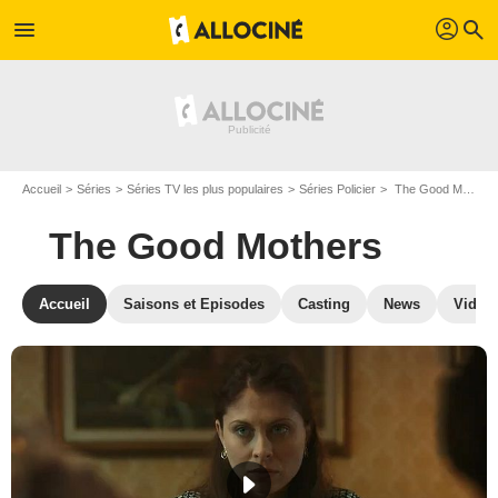
profil
menu
search
Accueil
Séries
Séries TV les plus populaires
Séries Policier
The Good Mothers
The Good Mothers
Accueil
Saisons et Episodes
Casting
News
Vidéo