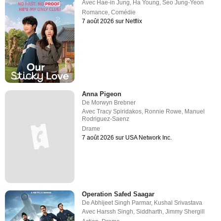
Avec
Hae-in Jung
,
Ha Young
,
Seo Jung-Yeon
Romance
,
Comédie
7 août 2026 sur Netflix
Anna Pigeon
De
Morwyn Brebner
Avec
Tracy Spiridakos
,
Ronnie Rowe
,
Manuel
Rodriguez-Saenz
Drame
7 août 2026 sur USA Network Inc.
Operation Safed Saagar
De
Abhijeet Singh Parmar
,
Kushal Srivastava
Avec
Harssh Singh
,
Siddharth
,
Jimmy Shergill