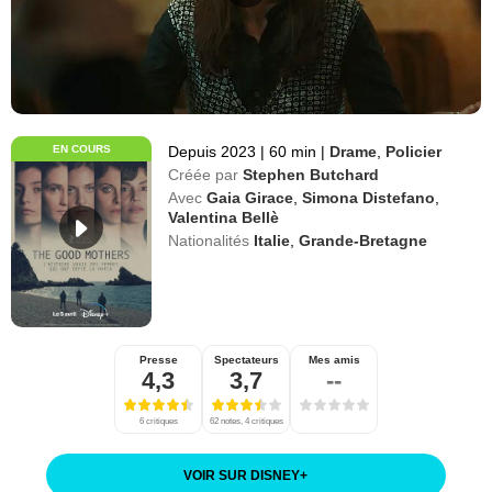
EN COURS
Depuis 2023
|
60 min
|
Drame
,
Policier
Créée par
Stephen Butchard
Avec
Gaia Girace
,
Simona Distefano
,
Valentina Bellè
Nationalités
Italie
,
Grande-Bretagne
Presse
Spectateurs
Mes amis
4,3
3,7
--
6 critiques
62 notes, 4 critiques
VOIR SUR DISNEY
+