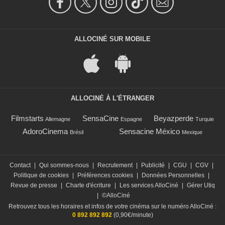
ALLOCINÉ SUR MOBILE
ALLOCINÉ À L'ÉTRANGER
Filmstarts
SensaCine
Beyazperde
Allemagne
Espagne
Turquie
AdoroCinema
Sensacine México
Brésil
Mexique
Contact
|
Qui sommes-nous
|
Recrutement
|
Publicité
|
CGU
|
CGV
|
Politique de cookies
|
Préférences cookies
|
Données Personnelles
|
Revue de presse
|
Charte d'écriture
|
Les services AlloCiné
|
Gérer Utiq
|
©AlloCiné
Retrouvez tous les horaires et infos de votre cinéma sur le numéro AlloCiné :
0 892 892 892
(0,90€/minute)