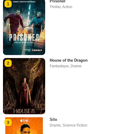
Prisoner
1
Thriller
,
Action
House of the Dragon
2
Fantastique
,
Drame
Silo
3
Drame
,
Science Fiction