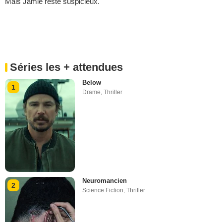
Mais Jamie reste suspicieux.
Séries les + attendues
Below
1
Drame
,
Thriller
Neuromancien
2
Science Fiction
,
Thriller