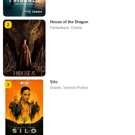
House of the Dragon
2
Fantastique
,
Drame
Silo
3
Drame
,
Science Fiction