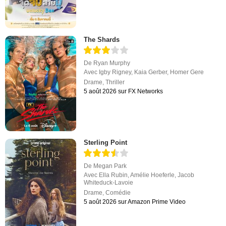
The Shards
De
Ryan Murphy
Avec
Igby Rigney
,
Kaia Gerber
,
Homer Gere
Drame
,
Thriller
5 août 2026 sur FX Networks
Sterling Point
De
Megan Park
Avec
Ella Rubin
,
Amélie Hoeferle
,
Jacob
Whiteduck-Lavoie
Drame
,
Comédie
5 août 2026 sur Amazon Prime Video