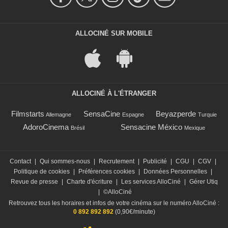
ALLOCINÉ SUR MOBILE
ALLOCINÉ À L'ÉTRANGER
Filmstarts
SensaCine
Beyazperde
Allemagne
Espagne
Turquie
AdoroCinema
Sensacine México
Brésil
Mexique
Contact
|
Qui sommes-nous
|
Recrutement
|
Publicité
|
CGU
|
CGV
|
Politique de cookies
|
Préférences cookies
|
Données Personnelles
|
Revue de presse
|
Charte d'écriture
|
Les services AlloCiné
|
Gérer Utiq
|
©AlloCiné
Retrouvez tous les horaires et infos de votre cinéma sur le numéro AlloCiné :
0 892 892 892
(0,90€/minute)