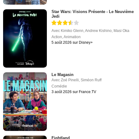
Star Wars: Visions Présente - Le Neuvième
Jedi
Avec
Kimiko Glenn
,
Andrew Kishino
,
Masi Oka
Action
,
Animation
5 août 2026 sur Disney+
Le Magasin
Avec
Zoé Pinelli
,
Siméon Ruff
Comédie
3 août 2026 sur France.TV
Fightland