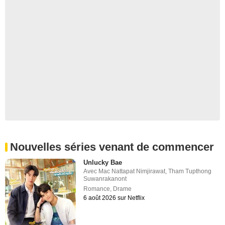
Nouvelles séries venant de commencer
Unlucky Bae
Avec
Mac Nattapat Nimjirawat
,
Tham Tupthong
Suwanrakanont
Romance
,
Drame
6 août 2026 sur Netflix