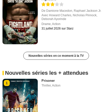
De
Damione Macedon
,
Raphael Jackson Jr.
Avec
Howard Charles
,
Nicholas Pinnock
,
Deborah Ayorinde
Drame
,
Action
31 juillet 2026 sur Starz
Nouvelles séries en ce moment à la TV
Nouvelles séries les + attendues
Prisoner
1
Thriller
,
Action