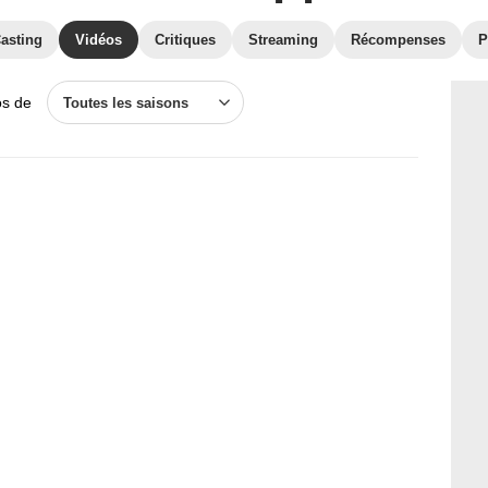
asting
Vidéos
Critiques
Streaming
Récompenses
P
os de
Toutes les saisons