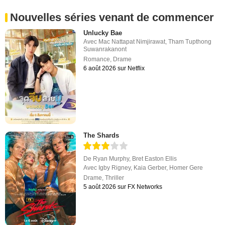
Nouvelles séries venant de commencer
Unlucky Bae
Avec
Mac Nattapat Nimjirawat
,
Tham Tupthong
Suwanrakanont
Romance
,
Drame
6 août 2026 sur Netflix
The Shards
De
Ryan Murphy
,
Bret Easton Ellis
Avec
Igby Rigney
,
Kaia Gerber
,
Homer Gere
Drame
,
Thriller
5 août 2026 sur FX Networks