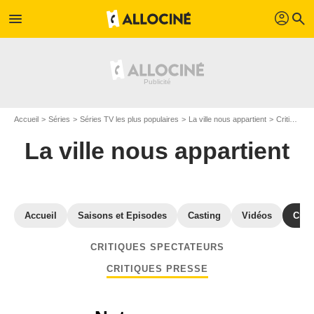
profil
menu
search
Accueil
Séries
Séries TV les plus populaires
La ville nous appartient
Critiques La ville nous appartient
La ville nous appartient
Accueil
Saisons et Episodes
Casting
Vidéos
Crit
CRITIQUES SPECTATEURS
CRITIQUES PRESSE