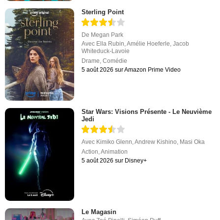
Sterling Point
De
Megan Park
Avec
Ella Rubin
,
Amélie Hoeferle
,
Jacob
Whiteduck-Lavoie
Drame
,
Comédie
5 août 2026 sur Amazon Prime Video
Star Wars: Visions Présente - Le Neuvième
Jedi
Avec
Kimiko Glenn
,
Andrew Kishino
,
Masi Oka
Action
,
Animation
5 août 2026 sur Disney+
Le Magasin