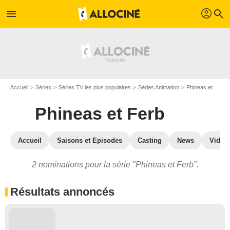
profil
menu
search
Accueil
Séries
Séries TV les plus populaires
Séries Animation
Phineas et Ferb
Phineas et Ferb
Accueil
Saisons et Episodes
Casting
News
Vidéo
2 nominations pour la série "Phineas et Ferb".
Résultats annoncés