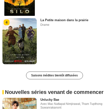
La Petite maison dans la prairie
4
Drame
Saisons inédites bientôt diffusées
Nouvelles séries venant de commencer
Unlucky Bae
Avec
Mac Nattapat Nimjirawat
,
Tham Tupthong
Suwanrakanont