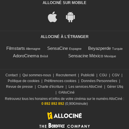
ALLOCINÉ SUR MOBILE
ALLOCINÉ À L'ÉTRANGER
Filmstarts
SensaCine
Beyazperde
Allemagne
Espagne
Turquie
AdoroCinema
Sensacine México
Brésil
Mexique
Contact
|
Qui sommes-nous
|
Recrutement
|
Publicité
|
CGU
|
CGV
|
Politique de cookies
|
Préférences cookies
|
Données Personnelles
|
Revue de presse
|
Charte d'écriture
|
Les services AlloCiné
|
Gérer Utiq
|
©AlloCiné
Retrouvez tous les horaires et infos de votre cinéma sur le numéro AlloCiné :
0 892 892 892
(0,90€/minute)