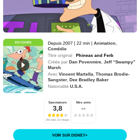
EN COURS
Depuis 2007
|
22 min
|
Animation
,
Comédie
Titre original :
Phineas and Ferb
Créée par
Dan Povenmire
,
Jeff “Swampy”
Marsh
Avec
Vincent Martella
,
Thomas Brodie-
Sangster
,
Dee Bradley Baker
Nationalité
U.S.A.
Spectateurs
Mes amis
3,8
--
281 notes, 11 critiques
VOIR SUR DISNEY
+