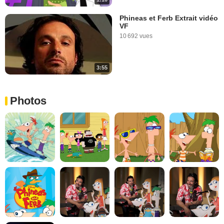
Phineas et Ferb Extrait vidéo
VF
10 692 vues
3:55
Photos