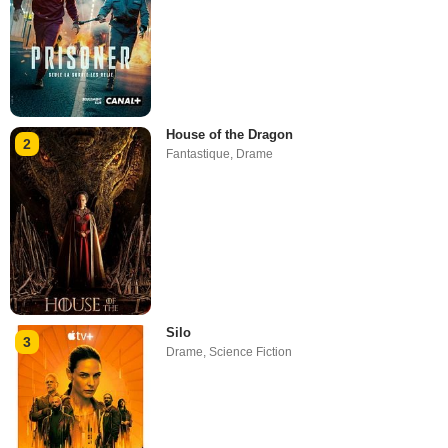
House of the Dragon
2
Fantastique
,
Drame
Silo
3
Drame
,
Science Fiction