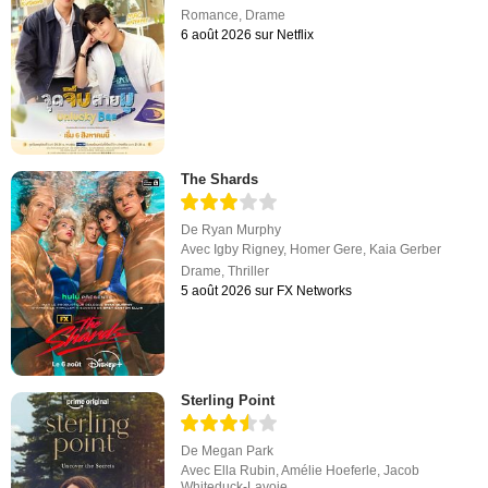
Romance
,
Drame
6 août 2026 sur Netflix
The Shards
De
Ryan Murphy
Avec
Igby Rigney
,
Homer Gere
,
Kaia Gerber
Drame
,
Thriller
5 août 2026 sur FX Networks
Sterling Point
De
Megan Park
Avec
Ella Rubin
,
Amélie Hoeferle
,
Jacob
Whiteduck-Lavoie