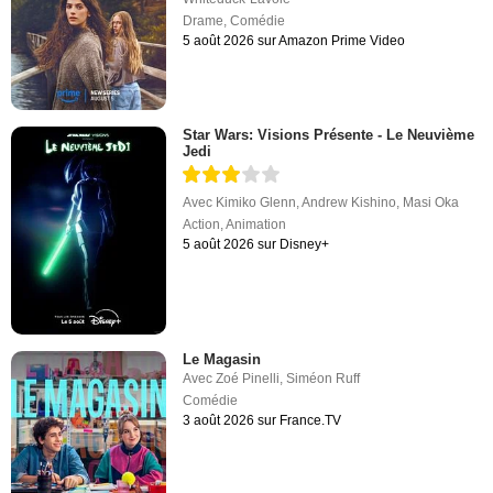
Drame
,
Comédie
5 août 2026 sur Amazon Prime Video
Star Wars: Visions Présente - Le Neuvième
Jedi
Avec
Kimiko Glenn
,
Andrew Kishino
,
Masi Oka
Action
,
Animation
5 août 2026 sur Disney+
Le Magasin
Avec
Zoé Pinelli
,
Siméon Ruff
Comédie
3 août 2026 sur France.TV