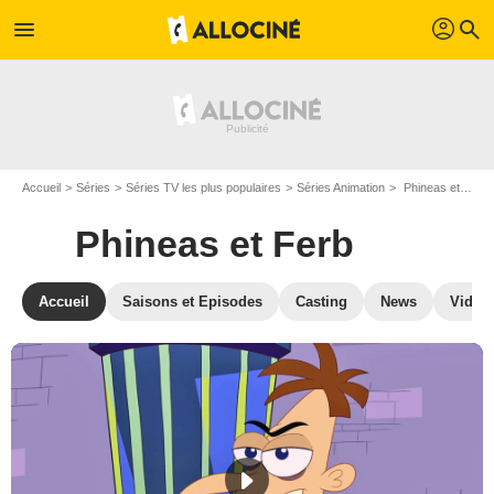
profil
menu
search
Accueil
Séries
Séries TV les plus populaires
Séries Animation
Phineas et Ferb
Phineas et Ferb
Accueil
Saisons et Episodes
Casting
News
Vidéo