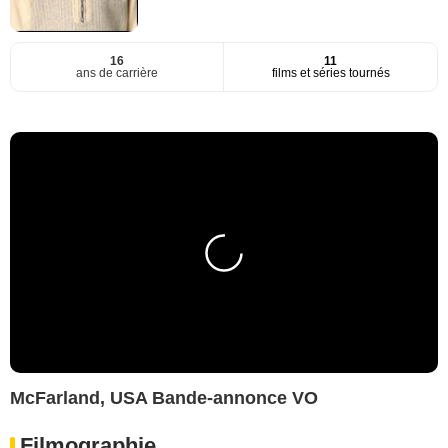
16
11
ans de carrière
films et séries tournés
McFarland, USA Bande-annonce VO
Filmographie