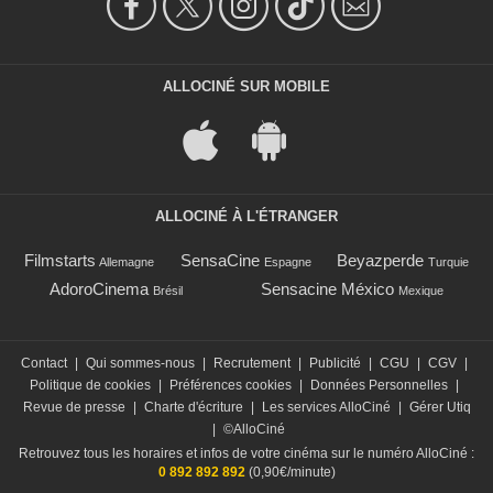
ALLOCINÉ SUR MOBILE
ALLOCINÉ À L'ÉTRANGER
Filmstarts
SensaCine
Beyazperde
Allemagne
Espagne
Turquie
AdoroCinema
Sensacine México
Brésil
Mexique
Contact
|
Qui sommes-nous
|
Recrutement
|
Publicité
|
CGU
|
CGV
|
Politique de cookies
|
Préférences cookies
|
Données Personnelles
|
Revue de presse
|
Charte d'écriture
|
Les services AlloCiné
|
Gérer Utiq
|
©AlloCiné
Retrouvez tous les horaires et infos de votre cinéma sur le numéro AlloCiné :
0 892 892 892
(0,90€/minute)