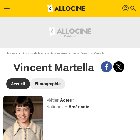
profil
menu
search
Accueil
Stars
Acteurs
Acteur américain
Vincent Martella
Vincent Martella
Accueil
Filmographie
Métier
Acteur
Nationalité
Américain