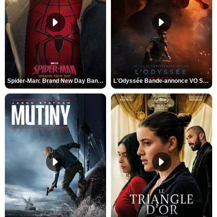
Spider-Man: Brand New Day Bande-annonce VO STFR
L'Odyssée Bande-annonce VO STFR