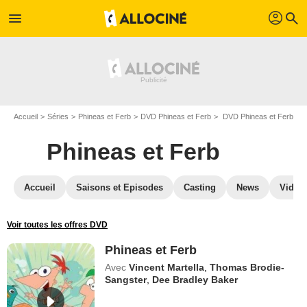
profil
menu
search
Accueil
Séries
Phineas et Ferb
DVD Phineas et Ferb
DVD Phineas et Ferb
Phineas et Ferb
Accueil
Saisons et Episodes
Casting
News
Vidéo
Voir toutes les offres DVD
Phineas et Ferb
Avec
Vincent Martella
,
Thomas Brodie-
Sangster
,
Dee Bradley Baker