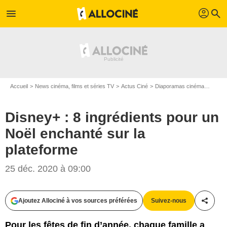
profil
menu
search
Accueil
News cinéma, films et séries TV
Actus Ciné
Diaporamas cinéma
Disney
Disney+ : 8 ingrédients pour un
Noël enchanté sur la
plateforme
25 déc. 2020 à 09:00
Ajoutez Allociné à vos sources préférées
Suivez-nous
Partag
Pour les fêtes de fin d’année, chaque famille a