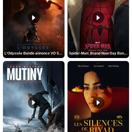
L'Odyssée Bande-annonce VO STFR
Spider-Man: Brand New Day Bande-annonce VO STFR