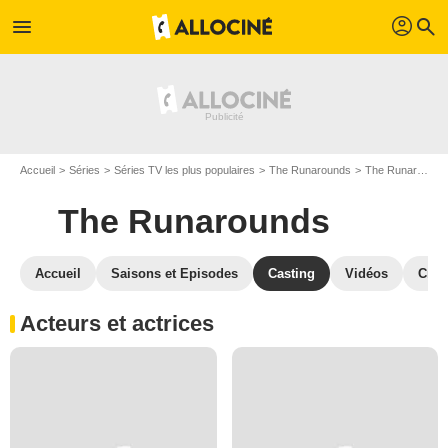
profil
menu
search
Accueil
Séries
Séries TV les plus populaires
The Runarounds
The Runarounds S01
The Runarounds
Accueil
Saisons et Episodes
Casting
Vidéos
Crit
Acteurs et actrices