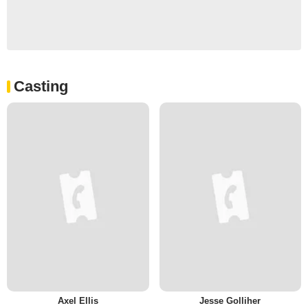
Casting
Axel Ellis
Jesse Golliher