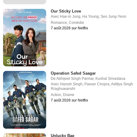
Our Sticky Love
Avec
Hae-in Jung
,
Ha Young
,
Seo Jung-Yeon
Romance
,
Comédie
7 août 2026 sur Netflix
Operation Safed Saagar
De
Abhijeet Singh Parmar
,
Kushal Srivastava
Avec
Harssh Singh
,
Pawan Chopra
,
Adittya Singh
Rraghuwanshi
Action
,
Drame
7 août 2026 sur Netflix
Unlucky Bae