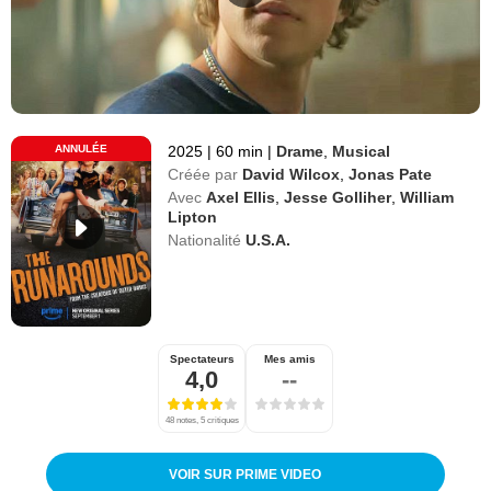
ANNULÉE
2025
|
60 min
|
Drame
,
Musical
Créée par
David Wilcox
,
Jonas Pate
Avec
Axel Ellis
,
Jesse Golliher
,
William
Lipton
Nationalité
U.S.A.
Spectateurs
Mes amis
4,0
--
48 notes, 5 critiques
VOIR SUR PRIME VIDEO