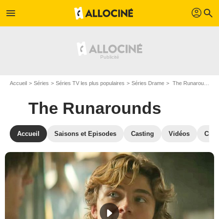
profil
menu
search
Accueil
Séries
Séries TV les plus populaires
Séries Drame
The Runarounds
The Runarounds
Accueil
Saisons et Episodes
Casting
Vidéos
Crit