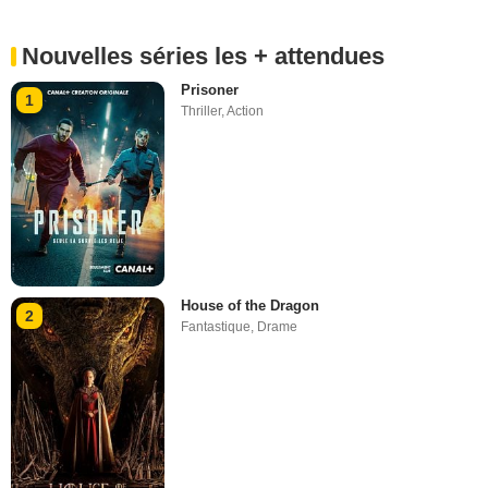
Nouvelles séries les + attendues
Prisoner
1
Thriller
,
Action
House of the Dragon
2
Fantastique
,
Drame