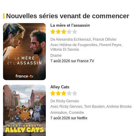
Nouvelles séries venant de commencer
La mère et l'assassin
De
Alexandra Echkenazi
,
Franck Ollivier
Avec
Hélène de Fougerolles
,
Florent Peyre
,
Vittoria Di Savoia
Drame
7 août 2026 sur France.TV
Alley Cats
De
Ricky Gervais
Avec
Ricky Gervais
,
Tom Basden
,
Andrew Brooke
Animation
,
Comédie
7 août 2026 sur Netflix