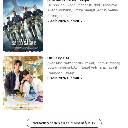
Operation Safed Saagar
De
Abhijeet Singh Parmar
,
Kushal Srivastava
Avec
Siddharth
,
Jimmy Shergill
,
Abhay Verma
Action
,
Drame
7 août 2026 sur Netflix
Unlucky Bae
Avec
Mac Nattapat Nimjirawat
,
Tham Tupthong
Suwanrakanont
,
Aun Napat Patcharachavalit
Romance
,
Drame
6 août 2026 sur Netflix
Nouvelles séries en ce moment à la TV