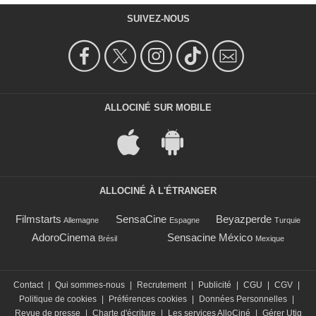
SUIVEZ-NOUS
ALLOCINÉ SUR MOBILE
ALLOCINÉ À L'ÉTRANGER
Filmstarts
SensaCine
Beyazperde
Allemagne
Espagne
Turquie
AdoroCinema
Sensacine México
Brésil
Mexique
Contact
|
Qui sommes-nous
|
Recrutement
|
Publicité
|
CGU
|
CGV
|
Politique de cookies
|
Préférences cookies
|
Données Personnelles
|
Revue de presse
|
Charte d'écriture
|
Les services AlloCiné
|
Gérer Utiq