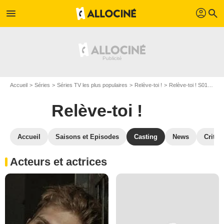
profil
menu
search
Accueil
Séries
Séries TV les plus populaires
Relève-toi !
Relève-toi ! S01
Cas
Relève-toi !
Accueil
Saisons et Episodes
Casting
News
Critiq
Acteurs et actrices