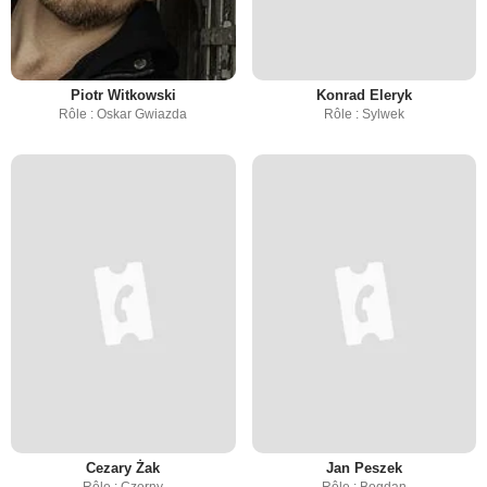
Piotr Witkowski
Konrad Eleryk
Rôle : Oskar Gwiazda
Rôle : Sylwek
Cezary Żak
Jan Peszek