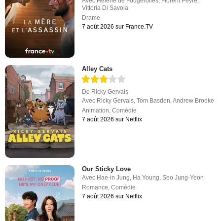
Avec
Hélène de Fougerolles
,
Florent Peyre
,
Vittoria Di Savoia
Drame
7 août 2026 sur France.TV
Alley Cats
De
Ricky Gervais
Avec
Ricky Gervais
,
Tom Basden
,
Andrew Brooke
Animation
,
Comédie
7 août 2026 sur Netflix
Our Sticky Love
Avec
Hae-in Jung
,
Ha Young
,
Seo Jung-Yeon
Romance
,
Comédie
7 août 2026 sur Netflix