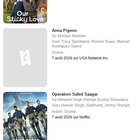
Anna Pigeon
De
Morwyn Brebner
Avec
Tracy Spiridakos
,
Ronnie Rowe
,
Manuel
Rodriguez-Saenz
Drame
7 août 2026 sur USA Network Inc.
Operation Safed Saagar
De
Abhijeet Singh Parmar
,
Kushal Srivastava
Avec
Harssh Singh
,
Siddharth
,
Jimmy Shergill
Action
,
Drame
7 août 2026 sur Netflix