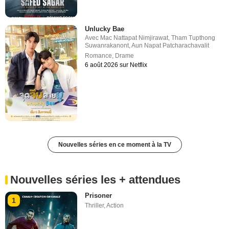
Unlucky Bae
Avec
Mac Nattapat Nimjirawat
,
Tham Tupthong
Suwanrakanont
,
Aun Napat Patcharachavalit
Romance
,
Drame
6 août 2026 sur Netflix
Nouvelles séries en ce moment à la TV
Nouvelles séries les + attendues
Prisoner
1
Thriller
,
Action