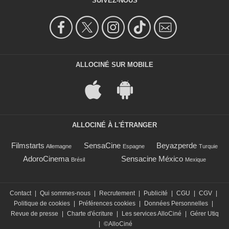
SUIVEZ-NOUS
ALLOCINÉ SUR MOBILE
ALLOCINÉ À L'ÉTRANGER
Filmstarts
SensaCine
Beyazperde
Allemagne
Espagne
Turquie
AdoroCinema
Sensacine México
Brésil
Mexique
Contact
|
Qui sommes-nous
|
Recrutement
|
Publicité
|
CGU
|
CGV
|
Politique de cookies
|
Préférences cookies
|
Données Personnelles
|
Revue de presse
|
Charte d'écriture
|
Les services AlloCiné
|
Gérer Utiq
|
©AlloCiné