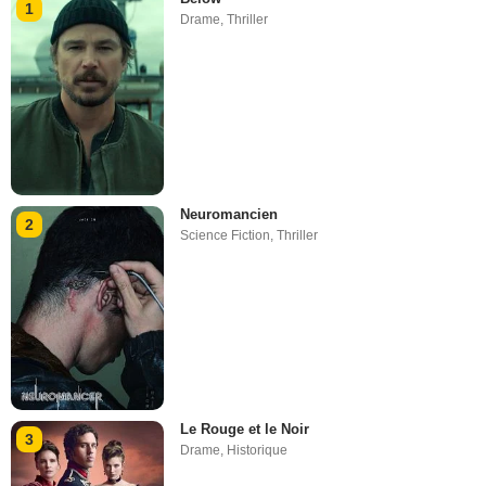
1
Drame
,
Thriller
Neuromancien
2
Science Fiction
,
Thriller
Le Rouge et le Noir
3
Drame
,
Historique