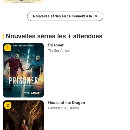
Nouvelles séries en ce moment à la TV
Nouvelles séries les + attendues
Prisoner
1
Thriller
,
Action
House of the Dragon
2
Fantastique
,
Drame