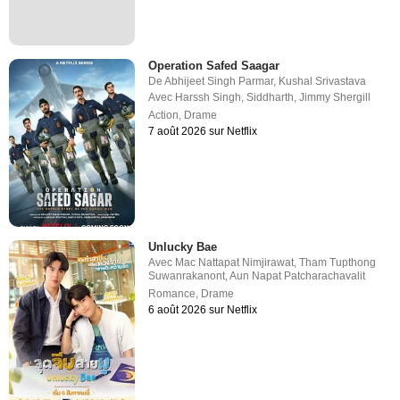
Operation Safed Saagar
De
Abhijeet Singh Parmar
,
Kushal Srivastava
Avec
Harssh Singh
,
Siddharth
,
Jimmy Shergill
Action
,
Drame
7 août 2026 sur Netflix
Unlucky Bae
Avec
Mac Nattapat Nimjirawat
,
Tham Tupthong
Suwanrakanont
,
Aun Napat Patcharachavalit
Romance
,
Drame
6 août 2026 sur Netflix