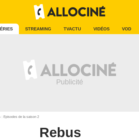
ÉRIES
STREAMING
TVACTU
VIDÉOS
VOD
: Episodes de la saison 2
Rebus