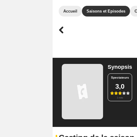
Accueil
Saisons et Episodes
C
Synopsis
Spectateurs
3,0
1 note