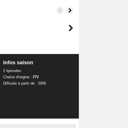
Infos saison
2 épisodes
Chaîne d'origine :
ITV
Diffusée à partir de : 2006