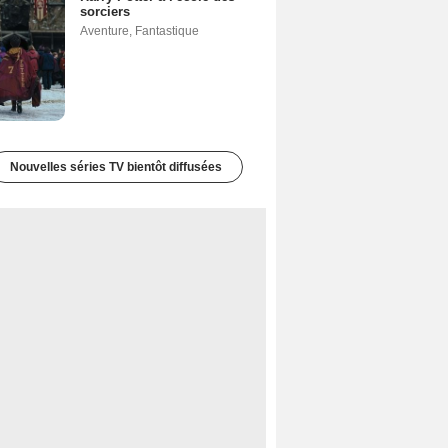
sorciers
Aventure
,
Fantastique
Nouvelles séries TV bientôt diffusées