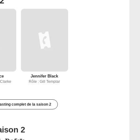
 2
ce
Jennifer Black
 Clarke
Rôle : Gill Templar
casting complet de la saison 2
aison 2