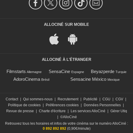
ALLOCINÉ SUR MOBILE
ALLOCINÉ À L'ÉTRANGER
Filmstarts
SensaCine
Beyazperde
Allemagne
Espagne
Turquie
AdoroCinema
Sensacine México
Brésil
Mexique
Contact
|
Qui sommes-nous
|
Recrutement
|
Publicité
|
CGU
|
CGV
|
Politique de cookies
|
Préférences cookies
|
Données Personnelles
|
Revue de presse
|
Charte d'écriture
|
Les services AlloCiné
|
Gérer Utiq
|
©AlloCiné
Retrouvez tous les horaires et infos de votre cinéma sur le numéro AlloCiné :
0 892 892 892
(0,90€/minute)