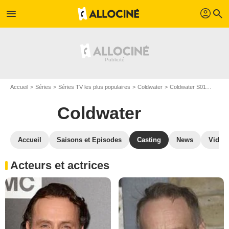
profil
menu
search
Accueil
Séries
Séries TV les plus populaires
Coldwater
Coldwater S01
Casti
Coldwater
Accueil
Saisons et Episodes
Casting
News
Vidéo
Acteurs et actrices