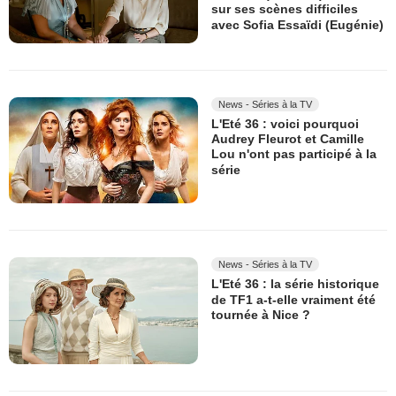
sur ses scènes difficiles
avec Sofia Essaïdi (Eugénie)
News - Séries à la TV
L'Eté 36 : voici pourquoi
Audrey Fleurot et Camille
Lou n'ont pas participé à la
série
News - Séries à la TV
L'Eté 36 : la série historique
de TF1 a-t-elle vraiment été
tournée à Nice ?