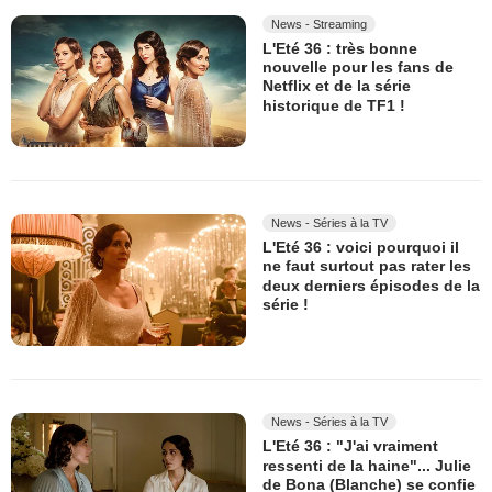
News - Streaming
L'Eté 36 : très bonne
nouvelle pour les fans de
Netflix et de la série
historique de TF1 !
News - Séries à la TV
L'Eté 36 : voici pourquoi il
ne faut surtout pas rater les
deux derniers épisodes de la
série !
News - Séries à la TV
L'Eté 36 : "J'ai vraiment
ressenti de la haine"... Julie
de Bona (Blanche) se confie