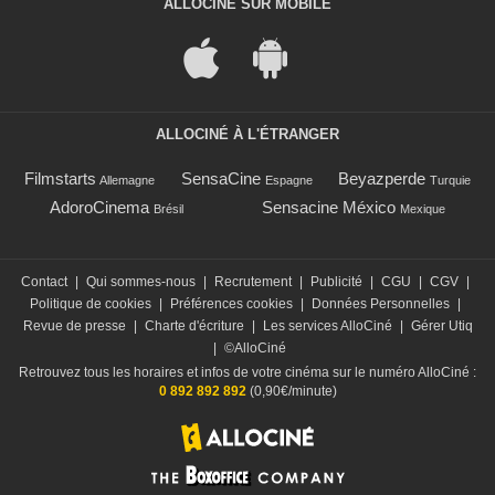
ALLOCINÉ SUR MOBILE
ALLOCINÉ À L'ÉTRANGER
Filmstarts
SensaCine
Beyazperde
Allemagne
Espagne
Turquie
AdoroCinema
Sensacine México
Brésil
Mexique
Contact
|
Qui sommes-nous
|
Recrutement
|
Publicité
|
CGU
|
CGV
|
Politique de cookies
|
Préférences cookies
|
Données Personnelles
|
Revue de presse
|
Charte d'écriture
|
Les services AlloCiné
|
Gérer Utiq
|
©AlloCiné
Retrouvez tous les horaires et infos de votre cinéma sur le numéro AlloCiné :
0 892 892 892
(0,90€/minute)