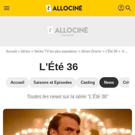
profil
menu
search
Accueil
Séries
Séries TV les plus populaires
Séries Drame
L'Été 36
Actualité de la série L'Été 36
L'Été 36
Accueil
Saisons et Episodes
Casting
News
Critiq
Toutes les news sur la série "L'Été 36"