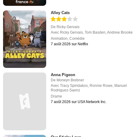
Alley Cats
De
Ricky Gervais
Avec
Ricky Gervais
,
Tom Basden
,
Andrew Brooke
Animation
,
Comédie
7 août 2026 sur Netflix
Anna Pigeon
De
Morwyn Brebner
Avec
Tracy Spiridakos
,
Ronnie Rowe
,
Manuel
Rodriguez-Saenz
Drame
7 août 2026 sur USA Network Inc.