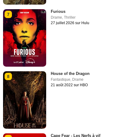
Furious
7
Drame
,
Thriller
27 juillet 2026 sur Hulu
House of the Dragon
8
Fantastique
,
Drame
21 août 2022 sur HBO
Cape Fear - Les Nerfs à vif