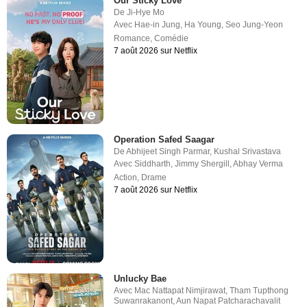
Our Sticky Love
De
Ji-Hye Mo
Avec
Hae-in Jung
,
Ha Young
,
Seo Jung-Yeon
Romance
,
Comédie
7 août 2026 sur Netflix
Operation Safed Saagar
De
Abhijeet Singh Parmar
,
Kushal Srivastava
Avec
Siddharth
,
Jimmy Shergill
,
Abhay Verma
Action
,
Drame
7 août 2026 sur Netflix
Unlucky Bae
Avec
Mac Nattapat Nimjirawat
,
Tham Tupthong
Suwanrakanont
,
Aun Napat Patcharachavalit