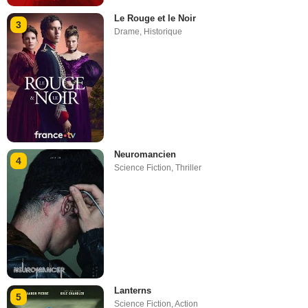
Le Rouge et le Noir
3
Drame
,
Historique
Neuromancien
4
Science Fiction
,
Thriller
Lanterns
5
Science Fiction
,
Action