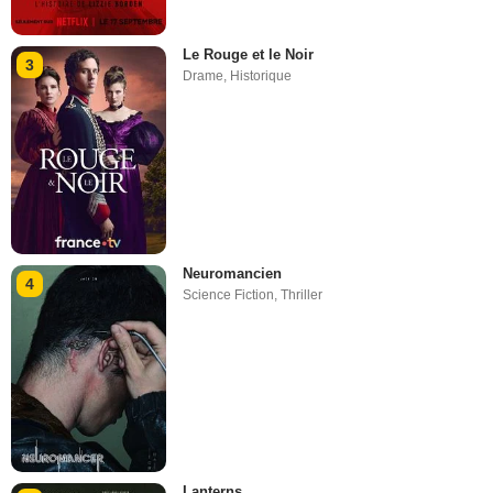
Le Rouge et le Noir
3
Drame
,
Historique
Neuromancien
4
Science Fiction
,
Thriller
Lanterns