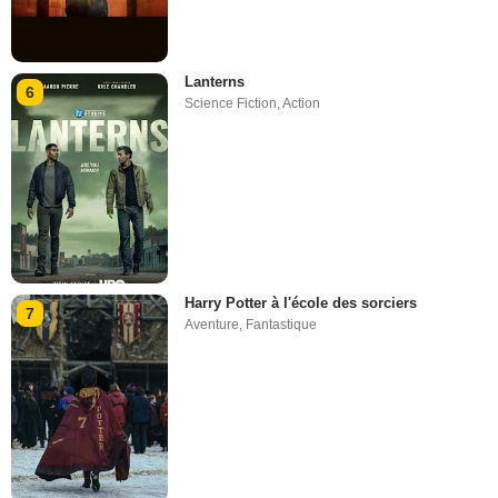
Lanterns
6
Science Fiction
,
Action
Harry Potter à l'école des sorciers
7
Aventure
,
Fantastique