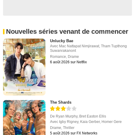
Nouvelles séries venant de commencer
Unlucky Bae
Avec
Mac Nattapat Nimjirawat
,
Tham Tupthong
Suwanrakanont
Romance
,
Drame
6 août 2026 sur Netflix
The Shards
De
Ryan Murphy
,
Bret Easton Ellis
Avec
Igby Rigney
,
Kaia Gerber
,
Homer Gere
Drame
,
Thriller
5 août 2026 sur FX Networks