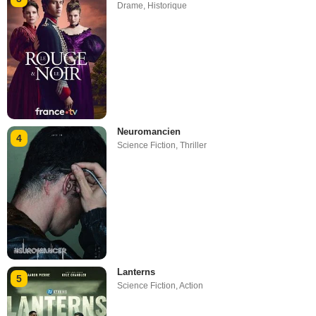
Drame
,
Historique
Neuromancien
4
Science Fiction
,
Thriller
Lanterns
5
Science Fiction
,
Action