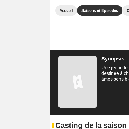
Accueil
Saisons et Episodes
C
Synopsis
Une jeune fe
destinée à ch
âmes sensib
Casting de la saison