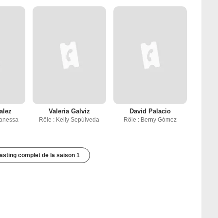
alez
Valeria Galviz
David Palacio
Vanessa
Rôle : Kelly Sepúlveda
Rôle : Berny Gómez
casting complet de la saison 1