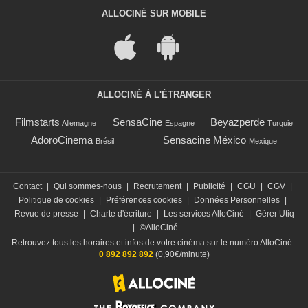
ALLOCINÉ SUR MOBILE
ALLOCINÉ À L'ÉTRANGER
Filmstarts
SensaCine
Beyazperde
Allemagne
Espagne
Turquie
AdoroCinema
Sensacine México
Brésil
Mexique
Contact
|
Qui sommes-nous
|
Recrutement
|
Publicité
|
CGU
|
CGV
|
Politique de cookies
|
Préférences cookies
|
Données Personnelles
|
Revue de presse
|
Charte d'écriture
|
Les services AlloCiné
|
Gérer Utiq
|
©AlloCiné
Retrouvez tous les horaires et infos de votre cinéma sur le numéro AlloCiné :
0 892 892 892
(0,90€/minute)