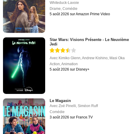
Whiteduck-Lavoie
Drame
,
Comédie
5 août 2026 sur Amazon Prime Video
Star Wars: Visions Présente - Le Neuvième
Jedi
Avec
Kimiko Glenn
,
Andrew Kishino
,
Masi Oka
Action
,
Animation
5 août 2026 sur Disney+
Le Magasin
Avec
Zoé Pinelli
,
Siméon Ruff
Comédie
3 août 2026 sur France.TV