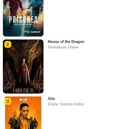
House of the Dragon
2
Fantastique
,
Drame
Silo
3
Drame
,
Science Fiction