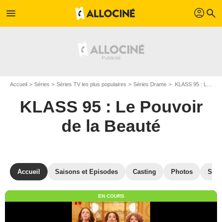
profil
menu
search
Accueil
Séries
Séries TV les plus populaires
Séries Drame
KLASS 95 : Le Pouvoir de la Beauté
KLASS 95 : Le Pouvoir
de la Beauté
Accueil
Saisons et Episodes
Casting
Photos
Séri
EN COURS