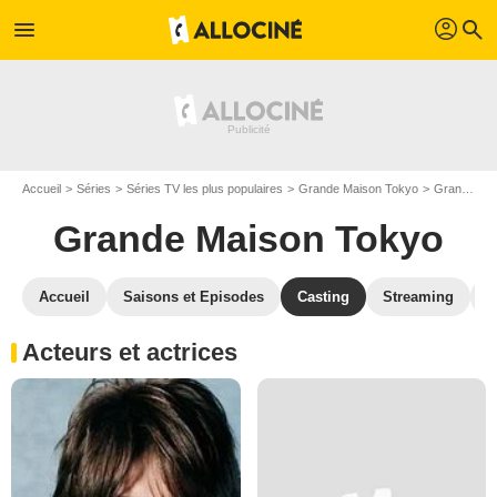
profil
menu
search
Accueil
Séries
Séries TV les plus populaires
Grande Maison Tokyo
Grande Maison Tokyo S01
Grande Maison Tokyo
Accueil
Saisons et Episodes
Casting
Streaming
P
Acteurs et actrices