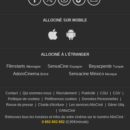
ALLOCINÉ SUR MOBILE
ALLOCINÉ À L'ÉTRANGER
Filmstarts
SensaCine
Beyazperde
Allemagne
Espagne
Turquie
AdoroCinema
Sensacine México
Brésil
Mexique
Contact
|
Qui sommes-nous
|
Recrutement
|
Publicité
|
CGU
|
CGV
|
Politique de cookies
|
Préférences cookies
|
Données Personnelles
|
Revue de presse
|
Charte d'écriture
|
Les services AlloCiné
|
Gérer Utiq
|
©AlloCiné
Retrouvez tous les horaires et infos de votre cinéma sur le numéro AlloCiné :
0 892 892 892
(0,90€/minute)