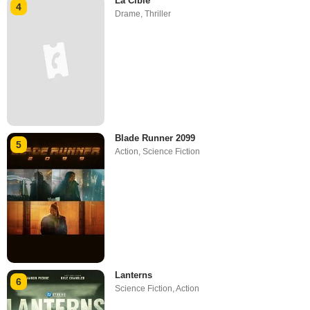
La Cible
4
Drame
,
Thriller
Blade Runner 2099
5
Action
,
Science Fiction
Lanterns
6
Science Fiction
,
Action