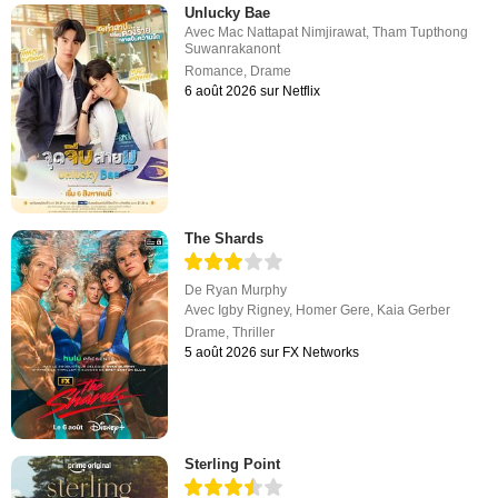
Unlucky Bae
Avec
Mac Nattapat Nimjirawat
,
Tham Tupthong
Suwanrakanont
Romance
,
Drame
6 août 2026 sur Netflix
The Shards
De
Ryan Murphy
Avec
Igby Rigney
,
Homer Gere
,
Kaia Gerber
Drame
,
Thriller
5 août 2026 sur FX Networks
Sterling Point