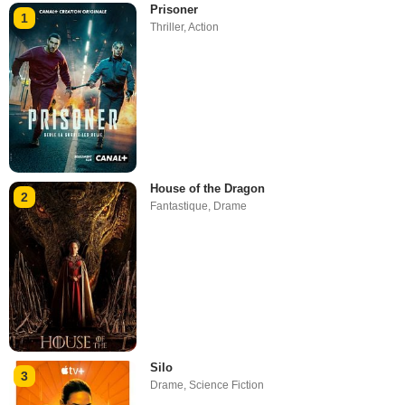
Prisoner
1
Thriller
,
Action
House of the Dragon
2
Fantastique
,
Drame
Silo
3
Drame
,
Science Fiction