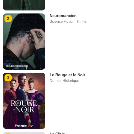
Neuromancien
2
Science Fiction
,
Thriller
Le Rouge et le Noir
3
Drame
,
Historique