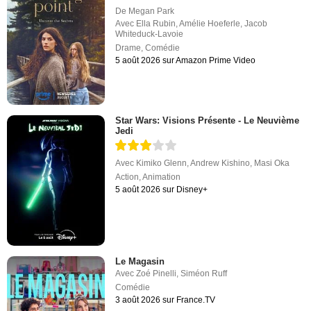
De
Megan Park
Avec
Ella Rubin
,
Amélie Hoeferle
,
Jacob
Whiteduck-Lavoie
Drame
,
Comédie
5 août 2026 sur Amazon Prime Video
Star Wars: Visions Présente - Le Neuvième
Jedi
Avec
Kimiko Glenn
,
Andrew Kishino
,
Masi Oka
Action
,
Animation
5 août 2026 sur Disney+
Le Magasin
Avec
Zoé Pinelli
,
Siméon Ruff
Comédie
3 août 2026 sur France.TV